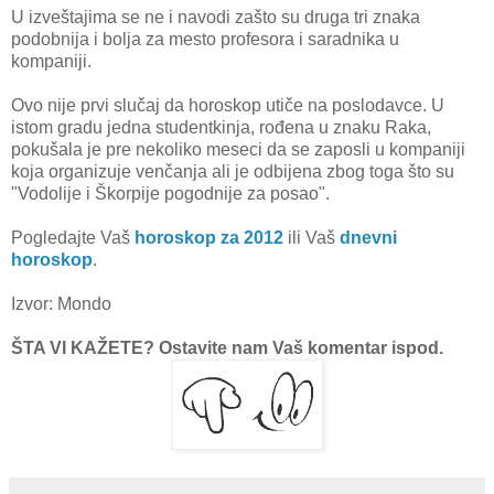
U izveštajima se ne i navodi zašto su druga tri znaka
podobnija i bolja za mesto profesora i saradnika u
kompaniji.
Ovo nije prvi slučaj da horoskop utiče na poslodavce. U
istom gradu jedna studentkinja, rođena u znaku Raka,
pokušala je pre nekoliko meseci da se zaposli u kompaniji
koja organizuje venčanja ali je odbijena zbog toga što su
"Vodolije i Škorpije pogodnije za posao".
Pogledajte Vaš
horoskop za 2012
ili Vaš
dnevni
horoskop
.
Izvor: Mondo
ŠTA VI KAŽETE? Ostavite nam Vaš komentar ispod.