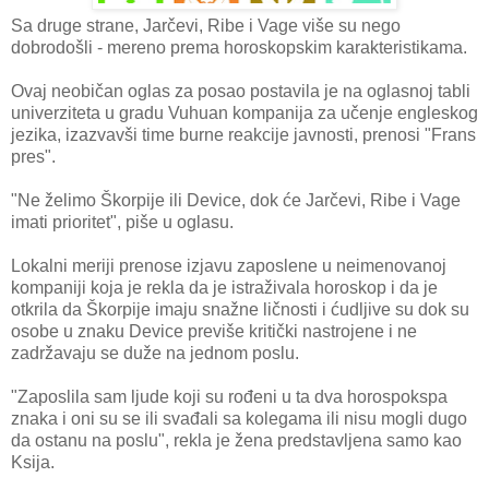
Sa druge strane, Jarčevi, Ribe i Vage više su nego
dobrodošli - mereno prema horoskopskim karakteristikama.
Ovaj neobičan oglas za posao postavila je na oglasnoj tabli
univerziteta u gradu Vuhuan kompanija za učenje engleskog
jezika, izazvavši time burne reakcije javnosti, prenosi "Frans
pres".
"Ne želimo Škorpije ili Device, dok će Jarčevi, Ribe i Vage
imati prioritet", piše u oglasu.
Lokalni meriji prenose izjavu zaposlene u neimenovanoj
kompaniji koja je rekla da je istraživala horoskop i da je
otkrila da Škorpije imaju snažne ličnosti i ćudljive su dok su
osobe u znaku Device previše kritički nastrojene i ne
zadržavaju se duže na jednom poslu.
"Zaposlila sam ljude koji su rođeni u ta dva horospokspa
znaka i oni su se ili svađali sa kolegama ili nisu mogli dugo
da ostanu na poslu", rekla je žena predstavljena samo kao
Ksija.