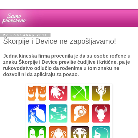
27 новембар 2011
Škorpije i Device ne zapošljavamo!
Jedna kineska firma procenila je da su osobe rođene u
znaku Škorpije i Device previše ćudljive i kritične, pa je
rukovodstvo odlučio da rođenima u tom znaku ne
dozvoli ni da apliciraju za posao.