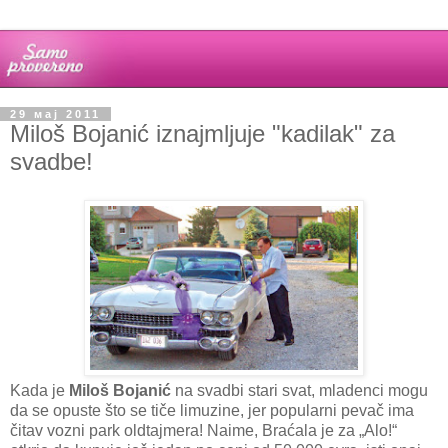
29 мај 2011
Miloš Bojanić iznajmljuje "kadilak" za
svadbe!
Kada je
Miloš Bojanić
na svadbi stari svat, mladenci mogu
da se opuste što se tiče limuzine, jer popularni pevač ima
čitav vozni park oldtajmera! Naime, Braćala je za „Alo!“