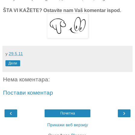
ŠTA VI KAŽETE? Ostavite nam Vaš komentar ispod.
у
29.5.11
Дели
Нема коментара:
Постави коментар
‹
›
Почетна
Прикажи веб верзију