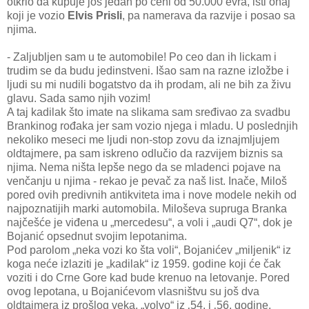
otkrio da kupuje još jedan po ceni od 50.000 evra, isti onaj
koji je vozio
Elvis Prisli
, pa namerava da razvije i posao sa
njima.
- Zaljubljen sam u te automobile! Po ceo dan ih lickam i
trudim se da budu jedinstveni. Išao sam na razne izložbe i
ljudi su mi nudili bogatstvo da ih prodam, ali ne bih za živu
glavu. Sada samo njih vozim!
A taj kadilak što imate na slikama sam sređivao za svadbu
Brankinog rođaka jer sam vozio njega i mladu. U poslednjih
nekoliko meseci me ljudi non-stop zovu da iznajmljujem
oldtajmere, pa sam iskreno odlučio da razvijem biznis sa
njima. Nema ništa lepše nego da se mladenci pojave na
venčanju u njima - rekao je pevač za naš list. Inače, Miloš
pored ovih predivnih antikviteta ima i nove modele nekih od
najpoznatijih marki automobila. Miloševa supruga Branka
najčešće je viđena u „mercedesu“, a voli i „audi Q7“, dok je
Bojanić opsednut svojim lepotanima.
Pod parolom „neka vozi ko šta voli“, Bojanićev „miljenik“ iz
koga neće izlaziti je „kadilak“ iz 1959. godine koji će čak
voziti i do Crne Gore kad bude krenuo na letovanje. Pored
ovog lepotana, u Bojanićevom vlasništvu su još dva
oldtajmera iz prošlog veka, „volvo“ iz ‚54. i ‚56. godine.