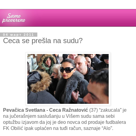
04 март 2011
Ceca se prešla na sudu?
Pevačica Svetlana - Ceca Ražnatović
(37) “zakucala” je
na jučerašnjem saslušanju u Višem sudu sama sebi
optužbu izjavom da joj je deo novca od prodaje fudbalera
FK Obilić ipak uplaćen na tuđi račun, saznaje “Alo”.