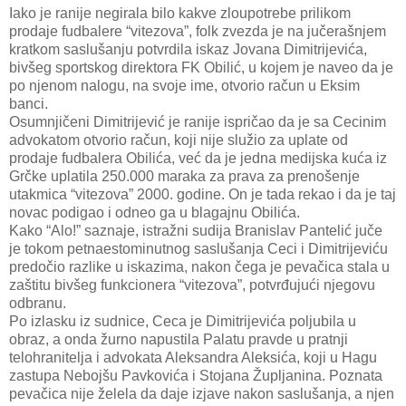
Iako je ranije negirala bilo kakve zloupotrebe prilikom
prodaje fudbalere “vitezova”, folk zvezda je na jučerašnjem
kratkom saslušanju potvrdila iskaz Jovana Dimitrijevića,
bivšeg sportskog direktora FK Obilić, u kojem je naveo da je
po njenom nalogu, na svoje ime, otvorio račun u Eksim
banci.
Osumnjičeni Dimitrijević je ranije ispričao da je sa Cecinim
advokatom otvorio račun, koji nije služio za uplate od
prodaje fudbalera Obilića, već da je jedna medijska kuća iz
Grčke uplatila 250.000 maraka za prava za prenošenje
utakmica “vitezova” 2000. godine. On je tada rekao i da je taj
novac podigao i odneo ga u blagajnu Obilića.
Kako “Alo!” saznaje, istražni sudija Branislav Pantelić juče
je tokom petnaestominutnog saslušanja Ceci i Dimitrijeviću
predočio razlike u iskazima, nakon čega je pevačica stala u
zaštitu bivšeg funkcionera “vitezova”, potvrđujući njegovu
odbranu.
Po izlasku iz sudnice, Ceca je Dimitrijevića poljubila u
obraz, a onda žurno napustila Palatu pravde u pratnji
telohranitelja i advokata Aleksandra Aleksića, koji u Hagu
zastupa Nebojšu Pavkovića i Stojana Župljanina. Poznata
pevačica nije želela da daje izjave nakon saslušanja, a njen