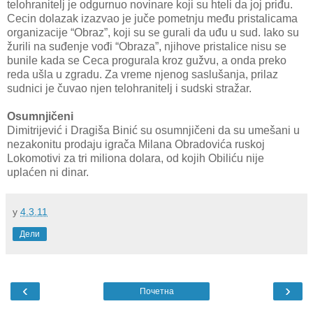
telohranitelj je odgurnuo novinare koji su hteli da joj priđu.
Cecin dolazak izazvao je juče pometnju među pristalicama
organizacije “Obraz”, koji su se gurali da uđu u sud. Iako su
žurili na suđenje vođi “Obraza”, njihove pristalice nisu se
bunile kada se Ceca progurala kroz gužvu, a onda preko
reda ušla u zgradu. Za vreme njenog saslušanja, prilaz
sudnici je čuvao njen telohranitelj i sudski stražar.
Osumnjičeni
Dimitrijević i Dragiša Binić su osumnjičeni da su umešani u
nezakonitu prodaju igrača Milana Obradovića ruskoj
Lokomotivi za tri miliona dolara, od kojih Obiliću nije
uplaćen ni dinar.
у
4.3.11
Дели
‹
›
Почетна