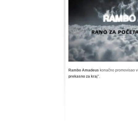
Rambo Amadeus
konačno promovisao v
prekasno za kra
j".