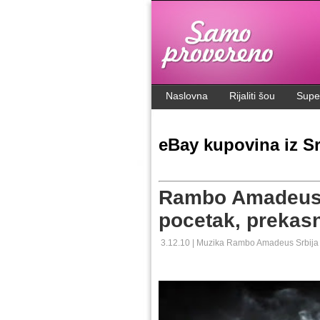
.
Naslovna
Rijaliti šou
Supe
eBay kupovina iz Sr
Rambo Amadeus 
pocetak, prekasno
3.12.10 |
Muzika
Rambo Amadeus
Srbija