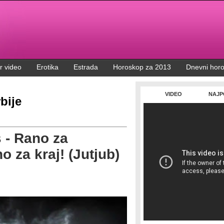
r video
Erotika
Estrada
Horoskop za 2013
Dnevni hor
VIDEO
NAJP
bije
- Rano za
 za kraj! (Jutjub)