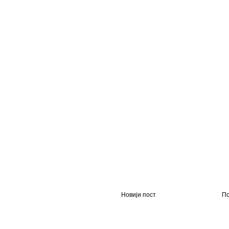
Новији пост
По