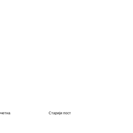
четна
Старији пост