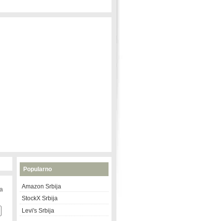
Popularno
Amazon Srbija
na
StockX Srbija
Levi's Srbija