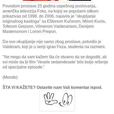
Povodom proslave 25 godina uspešnog poslovanja,
američka televizija Foks, na kojoj se popularni sitkom
prikazivao od 1998. do 2006, najavila je "okupljanje
originalnog kastinga" sa Eštonom Kučerom, Milom Kunis,
Toferom Grejsom, Vilmerom Valderamom, Denijem
Mastersonom i Lorom Prepon.
Da ovo okupljanje nije samo zbog proslave, potvrdio je
Valderam, koji je u seriji igrao Feza, studenta na razmeni.
"Ne mogu da vam kažem šta će stvarno da se dogoditi, ali
svi misle da bi film 'Vesele sedamdesete' bilo bolje rešenje
od specijalne episode."
(Mondo)
ŠTA VI KAŽETE? Ostavite nam Vaš komentar ispod.