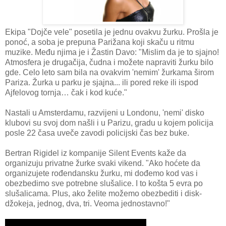
Ekipa "Dojče vele" posetila je jednu ovakvu žurku. Prošla je
ponoć, a soba je prepuna Parižana koji skaču u ritmu
muzike. Među njima je i Žastin Davo: "Mislim da je to sjajno!
Atmosfera je drugačija, čudna i možete napraviti žurku bilo
gde. Celo leto sam bila na ovakvim 'nemim' žurkama širom
Pariza. Žurka u parku je sjajna... ili pored reke ili ispod
Ajfelovog tornja… čak i kod kuće."
Nastali u Amsterdamu, razvijeni u Londonu, 'nemi' disko
klubovi su svoj dom našli i u Parizu, gradu u kojem policija
posle 22 časa uveče zavodi policijski čas bez buke.
Bertran Rigidel iz kompanije Silent Events kaže da
organizuju privatne žurke svaki vikend. "Ako hoćete da
organizujete rođendansku žurku, mi dođemo kod vas i
obezbedimo sve potrebne slušalice. I to košta 5 evra po
slušalicama. Plus, ako želite možemo obezbediti i disk-
džokeja, jednog, dva, tri. Veoma jednostavno!"