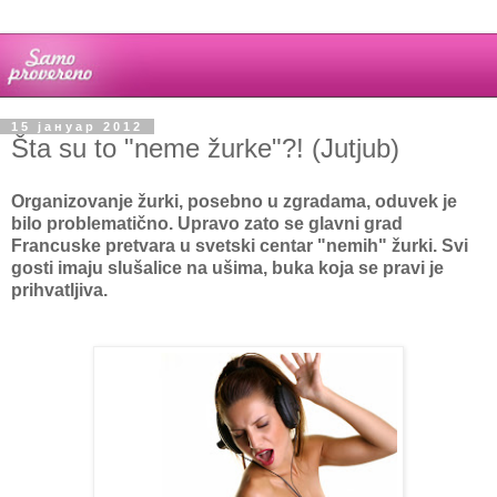
15 јануар 2012
Šta su to "neme žurke"?! (Jutjub)
Organizovanje žurki, posebno u zgradama, oduvek je
bilo problematično. Upravo zato se glavni grad
Francuske pretvara u svetski centar "nemih" žurki. Svi
gosti imaju slušalice na ušima, buka koja se pravi je
prihvatljiva.