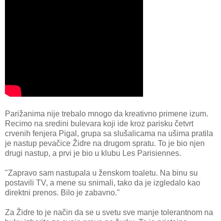
Parižanima nije trebalo mnogo da kreativno primene izum.
Recimo na sredini bulevara koji ide kroz parisku četvrt
crvenih fenjera Pigal, grupa sa slušalicama na ušima pratila
je nastup pevačice Židre na drugom spratu. To je bio njen
drugi nastup, a prvi je bio u klubu Les Parisiennes.
"Zapravo sam nastupala u ženskom toaletu. Na binu su
postavili TV, a mene su snimali, tako da je izgledalo kao
direktni prenos. Bilo je zabavno."
Za Židre to je način da se u svetu sve manje tolerantnom na