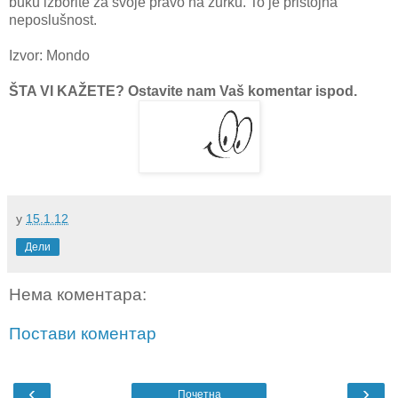
buku izborite za svoje pravo na žurku. To je pristojna
neposlušnost.
Izvor: Mondo
ŠTA VI KAŽETE? Ostavite nam Vaš komentar ispod.
у
15.1.12
Дели
Нема коментара:
Постави коментар
‹
›
Почетна