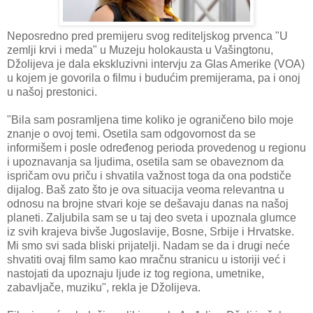
Neposredno pred premijeru svog rediteljskog prvenca "U
zemlji krvi i meda" u Muzeju holokausta u Vašingtonu,
Džolijeva je dala ekskluzivni intervju za Glas Amerike (VOA)
u kojem je govorila o filmu i budućim premijerama, pa i onoj
u našoj prestonici.
"Bila sam posramljena time koliko je ograničeno bilo moje
znanje o ovoj temi. Osetila sam odgovornost da se
informišem i posle određenog perioda provedenog u regionu
i upoznavanja sa ljudima, osetila sam se obaveznom da
ispričam ovu priču i shvatila važnost toga da ona podstiče
dijalog. Baš zato što je ova situacija veoma relevantna u
odnosu na brojne stvari koje se dešavaju danas na našoj
planeti. Zaljubila sam se u taj deo sveta i upoznala glumce
iz svih krajeva bivše Jugoslavije, Bosne, Srbije i Hrvatske.
Mi smo svi sada bliski prijatelji. Nadam se da i drugi neće
shvatiti ovaj film samo kao mračnu stranicu u istoriji već i
nastojati da upoznaju ljude iz tog regiona, umetnike,
zabavljače, muziku", rekla je Džolijeva.