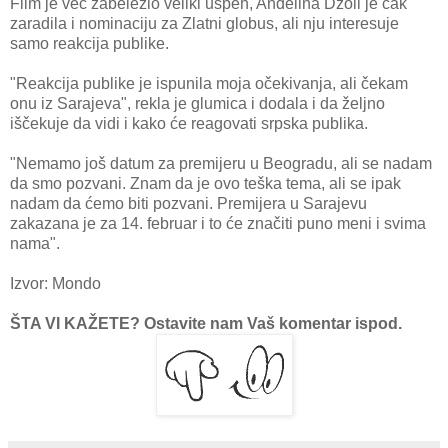
Film je već zabeležio veliki uspeh, Anđelina Džoli je čak
zaradila i nominaciju za Zlatni globus, ali nju interesuje
samo reakcija publike.
"Reakcija publike je ispunila moja očekivanja, ali čekam
onu iz Sarajeva", rekla je glumica i dodala i da željno
iščekuje da vidi i kako će reagovati srpska publika.
"Nemamo još datum za premijeru u Beogradu, ali se nadam
da smo pozvani. Znam da je ovo teška tema, ali se ipak
nadam da ćemo biti pozvani. Premijera u Sarajevu
zakazana je za 14. februar i to će značiti puno meni i svima
nama".
Izvor: Mondo
ŠTA VI KAŽETE? Ostavite nam Vaš komentar ispod.