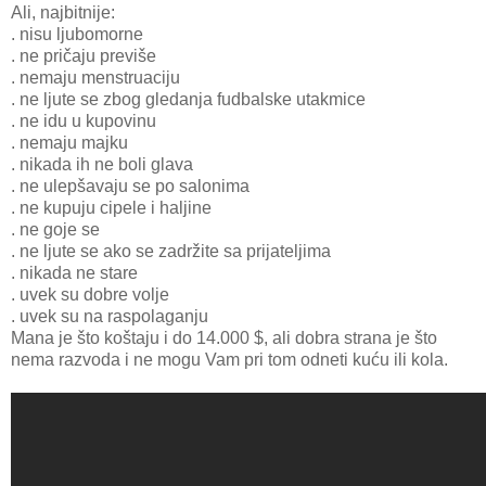
Ali, najbitnije:
. nisu ljubomorne
. ne pričaju previše
. nemaju menstruaciju
. ne ljute se zbog gledanja fudbalske utakmice
. ne idu u kupovinu
. nemaju majku
. nikada ih ne boli glava
. ne ulepšavaju se po salonima
. ne kupuju cipele i haljine
. ne goje se
. ne ljute se ako se zadržite sa prijateljima
. nikada ne stare
. uvek su dobre volje
. uvek su na raspolaganju
Mana je što koštaju i do 14.000 $, ali dobra strana je što
nema razvoda i ne mogu Vam pri tom odneti kuću ili kola.