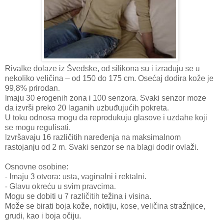
Rivalke dolaze iz Švedske, od silikona su i izrađuju se u
nekoliko veličina – od 150 do 175 cm. Osećaj dodira kože je
99,8% prirodan.
Imaju 30 erogenih zona i 100 senzora. Svaki senzor moze
da izvrši preko 20 laganih uzbuđujućih pokreta.
U toku odnosa mogu da reprodukuju glasove i uzdahe koji
se mogu regulisati.
Izvršavaju 16 različitih naređenja na maksimalnom
rastojanju od 2 m. Svaki senzor se na blagi dodir ovlaži.
Osnovne osobine:
- Imaju 3 otvora: usta, vaginalni i rektalni.
- Glavu okreću u svim pravcima.
Mogu se dobiti u 7 različitih težina i visina.
Može se birati boja kože, noktiju, kose, veličina stražnjice,
grudi, kao i boja očiju.