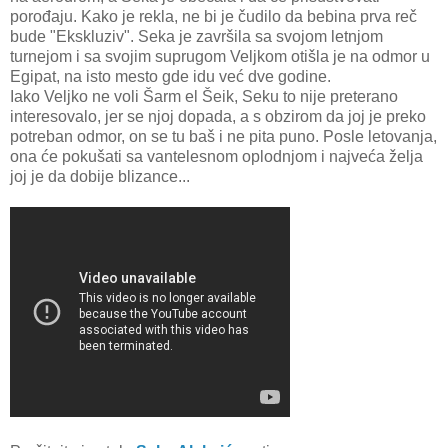
porođaju. Kako je rekla, ne bi je čudilo da bebina prva reč
bude "Ekskluziv". Seka je završila sa svojom letnjom
turnejom i sa svojim suprugom Veljkom otišla je na odmor u
Egipat, na isto mesto gde idu već dve godine.
Iako Veljko ne voli Šarm el Šeik, Seku to nije preterano
interesovalo, jer se njoj dopada, a s obzirom da joj je preko
potreban odmor, on se tu baš i ne pita puno. Posle letovanja,
ona će pokušati sa vantelesnom oplodnjom i najveća želja
joj je da dobije blizance...