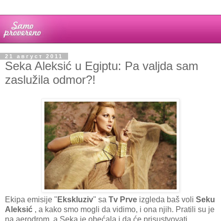
21 август 2011
Seka Aleksić u Egiptu: Pa valjda sam
zaslužila odmor?!
Ekipa emisije "
Ekskluziv
" sa
Tv Prve
izgleda baš voli
Seku
Aleksić
, a kako smo mogli da vidimo, i ona njih. Pratili su je
na aerodrom, a Seka je obećala i da će prisustvovati