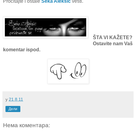
Pročitajte i ostale
Seka Aleksić
vesti.
ŠTA VI KAŽETE?
Ostavite nam Vaš
komentar ispod.
у
21.8.11
Дели
Нема коментара: