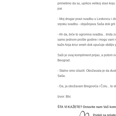
primetimo da su, uprkos velikoj slavi koju
par.
- Moj drugar pravi svadbu u Leskovcu i z
srpsku svadbu - objašnjava Saša dok grli 
- Ah da, biće to ogromna svadba... trist
samo jednom prošle godine i mogu vam re
kaže Anja kroz smeh dok upućuje stidljiv p
Saši je ovaj kompliment prijao, a potom nam
Beograd.
- Stalno smo izlazili. Obožavala je da đus
Saša.
- Da, ja obožavam Bregovića i Čolu... to 
Izvor: Blic
ŠTA VI KAŽETE? Ostavite nam Vaš kome
Podeli sa prijate