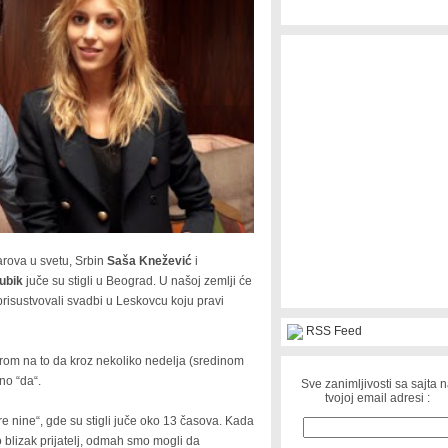
rova u svetu, Srbin
Saša Knežević
i
ubik
juče su stigli u Beograd. U našoj zemlji će
prisustvovali svadbi u Leskovcu koju pravi
RSS Feed
irom na to da kroz nekoliko nedelja (sredinom
no “da“.
Sve zanimljivosti sa sajta 
tvojoj email adresi :
re nine“, gde su stigli juče oko 13 časova. Kada
o blizak prijatelj, odmah smo mogli da