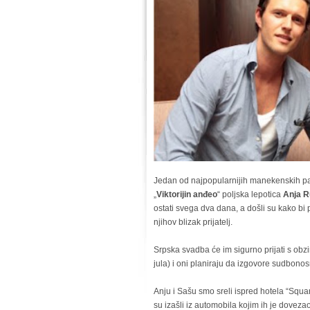
Jedan od najpopularnijih manekenskih pa
„
Viktorijin anđeo
“ poljska lepotica
Anja R
ostati svega dva dana, a došli su kako bi 
njihov blizak prijatelj.
Srpska svadba će im sigurno prijati s obz
jula) i oni planiraju da izgovore sudbonos
Anju i Sašu smo sreli ispred hotela “Squa
su izašli iz automobila kojim ih je doveza