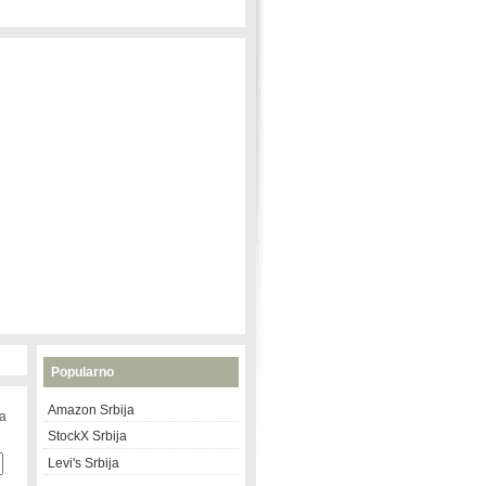
Popularno
Amazon Srbija
na
StockX Srbija
Levi's Srbija