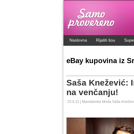
.
Naslovna
Rijaliti šou
Supe
eBay kupovina iz Sr
Saša Knežević: 
na venčanju!
25.6.11 |
Manekenka
Moda
Saša Knežev