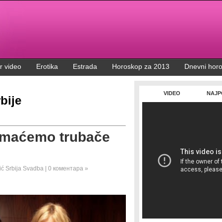
r video
Erotika
Estrada
Horoskop za 2013
Dnevni hor
VIDEO
NAJP
bije
Imaćemo trubače
ić
Srbija
Svadba
|
0 коментара »