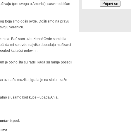
 uživaju (pre svega u Americi), sasvim običan
bog toga smo došli ovde. Došli smo na pravu
svoju verenicu.
a zvanica. Baš sam uzbuđena! Ovde sam bila
ći da mi se ovde najviše dopadaju muškarci -
ogled ka jačoj polovini.
 je otkrio šta su radili kada su ranije posetili
ka uz našu muziku, igrala je na stolu - kaže
stalno slušamo kod kuće - upada Anja.
ntar ispod.
ljima