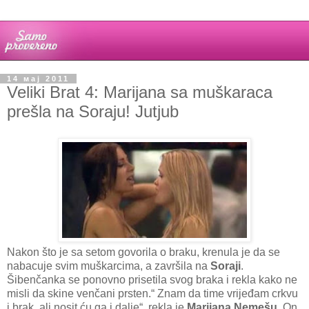
14 мај 2011
Veliki Brat 4: Marijana sa muškaraca
prešla na Soraju! Jutjub
Nakon što je sa setom govorila o braku, krenula je da se
nabacuje svim muškarcima, a završila na
Soraji
.
Šibenčanka se ponovno prisetila svog braka i rekla kako ne
misli da skine venčani prsten.“ Znam da time vrijeđam crkvu
i brak, ali nosit ću ga i dalje“, rekla je
Marijana Nemešu
. On