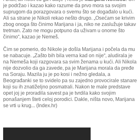
je podržao i kazao kako razume da prvo mora sa svojim
suprugom da porazgovara o svemu što se događalo u kući.
Ali sa strane je Nikoli rekao nešto drugo. „Osećam se krivim
zbog onoga što činimo Marijana i ja, niko ne zaslužuje takav
tretman. Zato ne mogu potpuno da uživam u onome što
činimo“, kazao je Nemeš.
Čim se pomerio, do Nikole je došla Marijana i počela da mu
se nabacuje. „Zašto bih bila verna kad on nije“, aludirala je
na Nemeša koji razgovara sa svim ženama u kući. Ali Nikola
nije dozvolio da ga zavede, pa je Marijana morala da pređe
na Soraju. Mazila ju je po kosi i nežno gledala, a
Beograđanki se to svidelo pa su zajedno provocirale stanare
koji su ih znatiželjno posmatrali. Nakon te male predstave
opet joj je proradila savest pa je tvrdila kako svojim
ponašanjem šteti celoj porodici. Dakle, ništa novo, Marijana
se vrti u krug... (Index.hr)