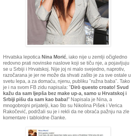
Hrvatska lepotica
Nina Morić
, iako nije u zemlji očigledno
redovno prati novinske naslove koji se tiču nje, a pojavljuju
se u Srbiji i Hrvatskoj. Nije joj ni malo svejedno, naprotiv,
razočarana je jer ne može da shvati zašto je za sve ostale u
svetu lepa, a za domaću, njenu, publiku "ružna baba". Tako
je i na svom FB zidu napisala: "
Dirò questo croato! Svud
kažu da sam ljepša bez make up-a, samo u Hrvatskoj i
Srbiji pišu da sam kao baba!
” Napisala je Nina, a
mnogobrojni prijatelji, kao što su Nikolina Pišek i Verica
Rakočević, podržali su je i rekli da ne obraća pažnju na zle
komentare i tabloidne članke.