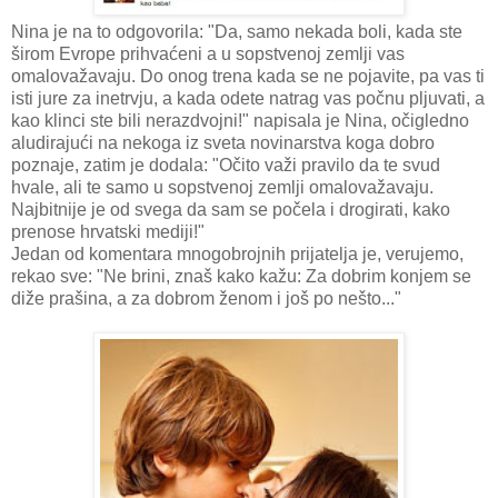
Nina je na to odgovorila: "Da, samo nekada boli, kada ste
širom Evrope prihvaćeni a u sopstvenoj zemlji vas
omalovažavaju. Do onog trena kada se ne pojavite, pa vas ti
isti jure za inetrvju, a kada odete natrag vas počnu pljuvati, a
kao klinci ste bili nerazdvojni!" napisala je Nina, očigledno
aludirajući na nekoga iz sveta novinarstva koga dobro
poznaje, zatim je dodala: "Očito važi pravilo da te svud
hvale, ali te samo u sopstvenoj zemlji omalovažavaju.
Najbitnije je od svega da sam se počela i drogirati, kako
prenose hrvatski mediji!"
Jedan od komentara mnogobrojnih prijatelja je, verujemo,
rekao sve: "Ne brini, znaš kako kažu: Za dobrim konjem se
diže prašina, a za dobrom ženom i još po nešto..."