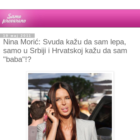
19 мај 2011
Nina Morić: Svuda kažu da sam lepa,
samo u Srbiji i Hrvatskoj kažu da sam
"baba"!?