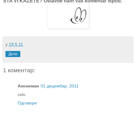
ŠTA VI KAŽETE? Ostavite nam Vaš komentar ispod.
у
19.5.11
Дели
1 коментар:
Анониман
01 децембар, 2011
celu
Одговори