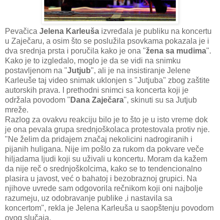
Pevačica
Jelena Karleuša
izvređala je publiku na koncertu
u Zaječaru, a osim što se poslužila psovkama pokazala je i
dva srednja prsta i poručila kako je ona "
žena sa mudima
".
Kako je to izgledalo, moglo je da se vidi na snimku
postavljenom na "
Jutjub
", ali je na insistiranje Jelene
Karleuše taj video snimak uklonjen s "Jutjuba" zbog zaštite
autorskih prava. I prethodni snimci sa koncerta koji je
održala povodom "
Dana Zaječara
", skinuti su sa Jutjub
mreže.
Razlog za ovakvu reakciju bilo je to što je u isto vreme dok
je ona pevala grupa srednjoškolaca protestovala protiv nje.
"Ne želim da pridajem značaj nekolicini nadrogiranih i
pijanih huligana. Nije im pošlo za rukom da pokvare veče
hiljadama ljudi koji su uživali u koncertu. Moram da kažem
da nije reč o srednjoškolcima, kako se to tendencionalno
plasira u javost, već o bahatoj i bezobraznoj grupici. Na
njihove uvrede sam odgovorila rečnikom koji oni najbolje
razumeju, uz odobravanje publike ,i nastavila sa
koncertom", rekla je Jelena Karleuša u saopštenju povodom
ovog slučaja.