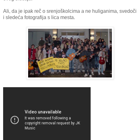
Ali, da je ipak reč o srenjoškolcima a ne huliganima, svedoči
i sledeća fotografija s lica mesta.