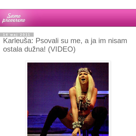
14 мај 2011
Karleuša: Psovali su me, a ja im nisam
ostala dužna! (VIDEO)