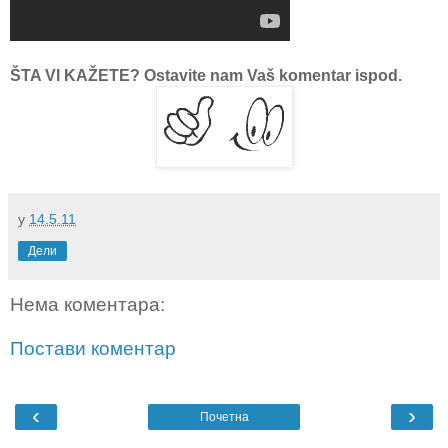
ŠTA VI KAŽETE? Ostavite nam Vaš komentar ispod.
у
14.5.11
Дели
Нема коментара:
Постави коментар
‹
›
Почетна