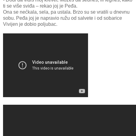
ti se više sviđa – rekao joj je Peđa.
Ona se nećkala, sela, pa ustala. Brzo su se vratili u dnevnu
sobu. Peđa joj je napravio ružu od salvete i od sobarice
Vivijen je dobio poljubac.