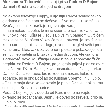
Aleksandra Tidorović
u prisnoj igri sa
Peđom D Bojem
,
Danijel i Kristina
sve bliži jedno drugom
Na ekranu televizije Happy, u rijalitiju Parovi svakodnevno
gledamo ono što nam se dešava u životima, ili u komšiluku.
Svađaju se, mire, praštaju, ogovaraju, varaju...
- Imam nekog napolju, to mi je sigurna priča – rekla je Ivana
Milunović Peđi. Ušla je u šou sa bivšim fubalerom Ćurčićem,
mazila se sa Milošem Vukovićem, a u bazenu je završila sa
konobarom. Ljubili su se dugo, u vodi, naočigled svih i pred
kamerama. Boravak u zatvorenom prostoru pokazao je i da
se ljuti neprijatelji približavaju jedan drugom. Aleksandra
Tiodorović, devojka Džimija Barke brzo je zaboravila žučnu
prepirku sa Peđom D Bojem, pa je igrala prljavi ples sa ovim
muzičarem. Džimi Barka je sve posmatrao i ništa nije rekao.
Danijel Đurić se napio, bio je veoma smešan, ljubio je
sobarice, ali je onda došao do Kristine Spremo i nju ljubio.
- Ona je moja devojka – govorio je pripiti Danijel, dok su mu
se smejali Boban i sobarice.
Peđa D boj, koji je video da od Karoline nema vajde,
okrenuo se sobaricama. Jednu je doveo do kreveta, grlio je,
ljubio joj ruku.
- Dođi da vidiš moj krevet. Možeš da sedneš, ili legneš, kako