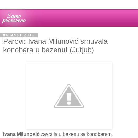
04 март 2011
Parovi: Ivana Milunović smuvala
konobara u bazenu! (Jutjub)
Ivana Milunović
završila u bazenu sa konobarem,