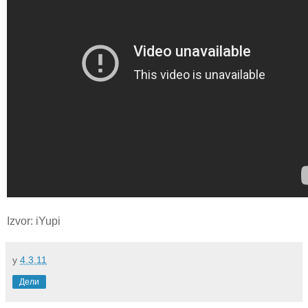
Izvor: iYupi
у
4.3.11
Дели