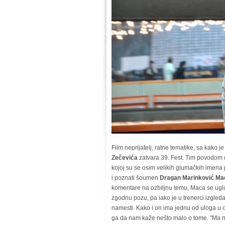
Film neprijatelj, ratne tematike, sa kako 
Zečevića
zatvara 39. Fest. Tim povodom 
kojoj su se osim velikih glumačkih imena
i poznati šoumen
Dragan Marinković Ma
komentare na ozbiljnu temu, Maca se ugl
zgodnu pozu, pa iako je u trenerci izgled
namesti. Kako i on ima jednu od uloga u 
ga da nam kaže nešto malo o tome. "Ma 