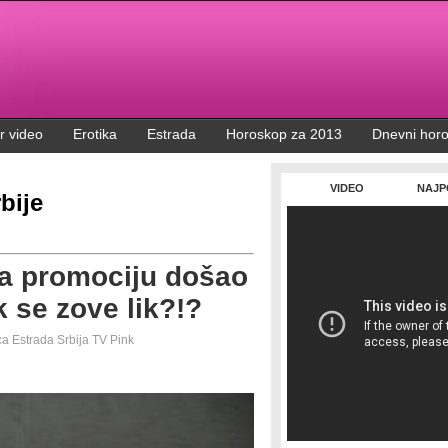
r video
Erotika
Estrada
Horoskop za 2013
Dnevni hor
VIDEO
NAJP
bije
a promociju došao
ik se zove lik?!?
ca
Estrada
Srbija
TV Pink