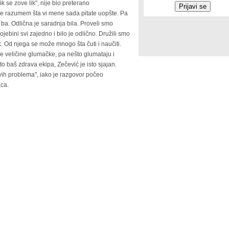
ik se zove lik", nije bio preterano
ne razumem šta vi mene sada pitate uopšte. Pa
 ba. Odlična je saradnja bila. Proveli smo
jebini svi zajedno i bilo je odlično. Družili smo
k. Od njega se može mnogo šta čuti i naučiti.
e veličine glumačke, pa nešto glumataju i
e to baš zdrava ekipa, Zečević je isto sjajan.
kvih problema", iako je razgovor počeo
aca.