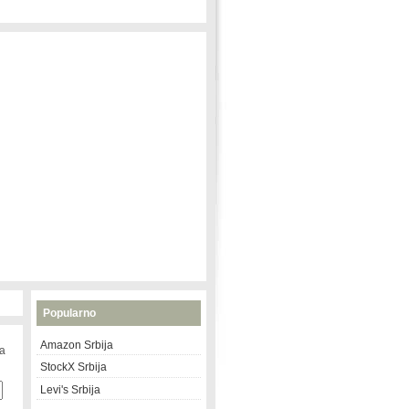
Popularno
Amazon Srbija
na
StockX Srbija
Levi's Srbija