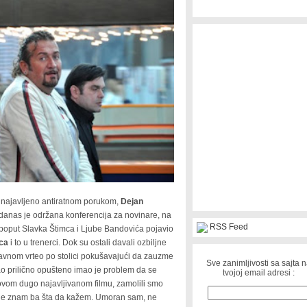
je najavljeno antiratnom porukom,
Dejan
danas je održana konferencija za novinare, na
RSS Feed
 poput Slavka Štimca i Ljube Bandovića pojavio
ca
i to u trenerci. Dok su ostali davali ozbiljne
avnom vrteo po stolici pokušavajući da zauzme
Sve zanimljivosti sa sajta 
ao prilično opušteno imao je problem da se
tvojoj email adresi :
ovom dugo najavljivanom filmu, zamolili smo
ne znam ba šta da kažem. Umoran sam, ne