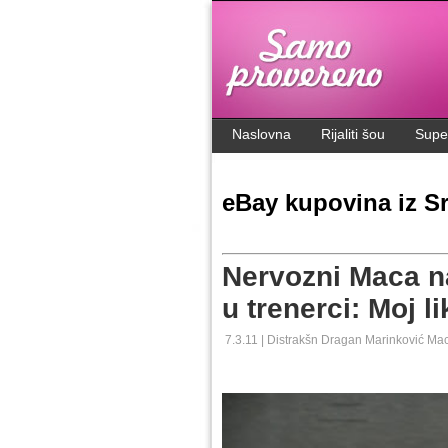
.
Naslovna
Rijaliti šou
Supe
eBay kupovina iz Sr
Nervozni Maca n
u trenerci: Moj l
7.3.11 |
Distrakšn
Dragan Marinković Ma