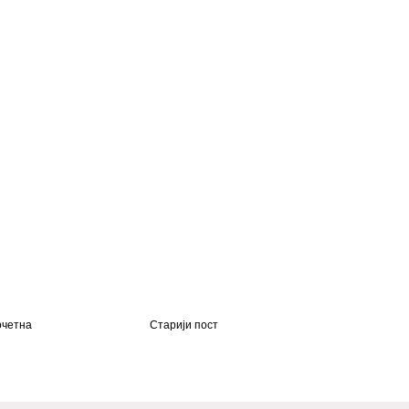
четна
Старији пост