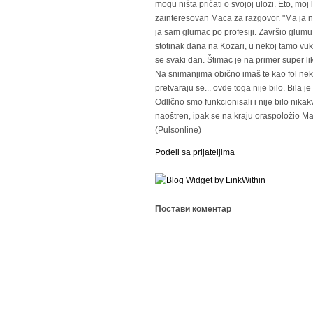
mogu ništa pričati o svojoj ulozi. Eto, moj l
zainteresovan Maca za razgovor. "Ma ja 
ja sam glumac po profesiji. Završio glumu
stotinak dana na Kozari, u nekoj tamo vuko
se svaki dan. Štimac je na primer super li
Na snimanjima obično imaš te kao fol nek
pretvaraju se... ovde toga nije bilo. Bila j
Odllčno smo funkcionisali i nije bilo nika
naoštren, ipak se na kraju oraspoložio M
(Pulsonline)
Podeli sa prijateljima
Постави коментар