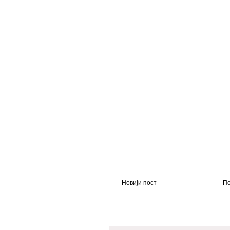
Новији пост
По