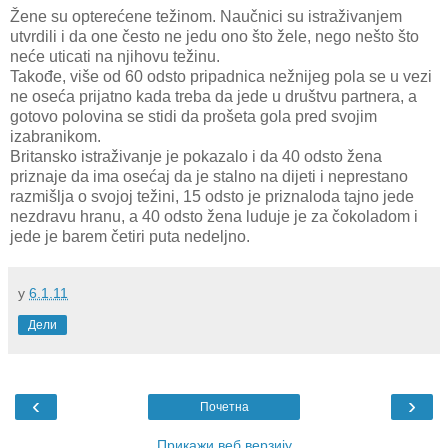
Žene su opterećene težinom. Naučnici su istraživanjem
utvrdili i da one često ne jedu ono što žele, nego nešto što
neće uticati na njihovu težinu.
Takođe, više od 60 odsto pripadnica nežnijeg pola se u vezi
ne oseća prijatno kada treba da jede u društvu partnera, a
gotovo polovina se stidi da prošeta gola pred svojim
izabranikom.
Britansko istraživanje je pokazalo i da 40 odsto žena
priznaje da ima osećaj da je stalno na dijeti i neprestano
razmišlja o svojoj težini, 15 odsto je priznaloda tajno jede
nezdravu hranu, a 40 odsto žena luduje je za čokoladom i
jede je barem četiri puta nedeljno.
у
6.1.11
Дели
‹
›
Почетна
Прикажи веб верзију