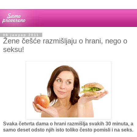
06 јануар 2011
Žene češće razmišljaju o hrani, nego o
seksu!
Svaka četvrta dama o hrani razmišlja svakih 30 minuta, a
samo deset odsto njih isto toliko često pomisli i na seks.