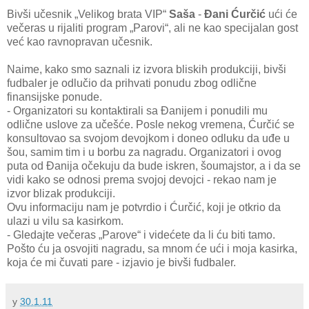
Bivši učesnik „Velikog brata VIP“
Saša
-
Đani Ćurčić
ući će
večeras u rijaliti program „Parovi“, ali ne kao specijalan gost
već kao ravnopravan učesnik.
Naime, kako smo saznali iz izvora bliskih produkciji, bivši
fudbaler je odlučio da prihvati ponudu zbog odlične
finansijske ponude.
- Organizatori su kontaktirali sa Đanijem i ponudili mu
odlične uslove za učešće. Posle nekog vremena, Ćurčić se
konsultovao sa svojom devojkom i doneo odluku da uđe u
šou, samim tim i u borbu za nagradu. Organizatori i ovog
puta od Đanija očekuju da bude iskren, šoumajstor, a i da se
vidi kako se odnosi prema svojoj devojci - rekao nam je
izvor blizak produkciji.
Ovu informaciju nam je potvrdio i Ćurčić, koji je otkrio da
ulazi u vilu sa kasirkom.
- Gledajte večeras „Parove“ i videćete da li ću biti tamo.
Pošto ću ja osvojiti nagradu, sa mnom će ući i moja kasirka,
koja će mi čuvati pare - izjavio je bivši fudbaler.
у
30.1.11