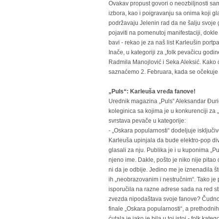
Ovakav propust govori o neozbiljnosti s
izbora, kao i poigravanju sa onima koji g
podržavaju Jelenin rad da ne šalju svoje
pojaviti na pomenutoj manifestaciji, dok
bavi - rekao je za naš list Karleušin portp
Inače, u kategoriji za „folk pevačicu god
Radmila Manojlović i Seka Aleksić. Kako će
saznaćemo 2. Februara, kada se očekuje p
„Puls“: Karleuša vređa fanove!
Urednik magazina „Puls“ Aleksandar Đuri
koleginica sa kojima je u konkurenciji za 
svrstava pevače u kategorije:
- „Oskara popularnosti“ dodeljuje isključi
Karleuša upinjala da bude elektro-pop diva,
glasali za nju. Publika je i u kuponima „Pu
njeno ime. Dakle, pošto je niko nije pita
ni da je odbije. Jedino me je iznenadila š
ih „neobrazovanim i nestručnim“. Tako je 
isporučila na razne adrese sada na red sti
zvezda nipodaštava svoje fanove? Čudno j
finale „Oskara popularnosti“, a prethodnih
ćutala je iako je bila u toj istoj - folk ka