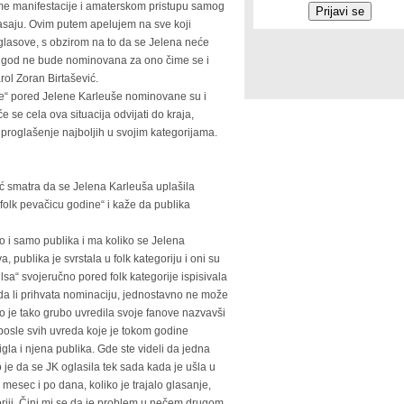
ame manifestacije i amaterskom pristupu samog
lasaju. Ovim putem apelujem na sve koji
 glasove, s obzirom na to da se Jelena neće
le god ne bude nominovana za ono čime se i
arol Zoran Birtašević.
ine“ pored Jelene Karleuše nominovane su i
 se cela ova situacija odvijati do kraja,
roglašenje najboljih u svojim kategorijama.
ć smatra da se Jelena Karleuša uplašila
„folk pevačicu godine“ i kaže da publika
vo i samo publika i ma koliko se Jelena
 publika je svrstala u folk kategoriju i oni su
lsa“ svojeručno pored folk kategorije ispisivala
o da li prihvata nominaciju, jednostavno ne može
to je tako grubo uvredila svoje fanove nazvavši
posle svih uvreda koje je tokom godine
gla i njena publika. Gde ste videli da jedna
e da se JK oglasila tek sada kada je ušla u
 mesec i po dana, koliko je trajalo glasanje,
tegoriji. Čini mi se da je problem u nečem drugom