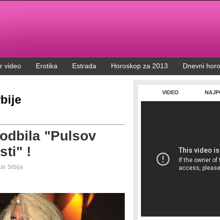
r video
Erotika
Estrada
Horoskop za 2013
Dnevni hor
VIDEO
NAJP
bije
odbila "Pulsov
ti" !
kar
Srbija