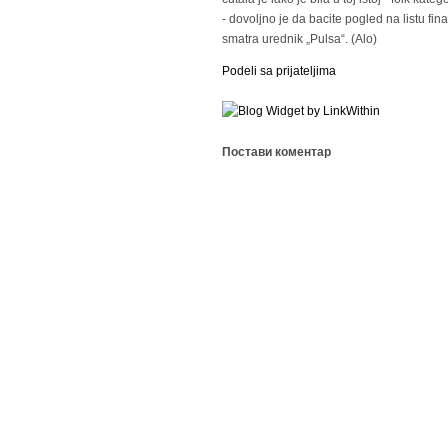
- dovoljno je da bacite pogled na listu final
smatra urednik „Pulsa“. (Alo)
Podeli sa prijateljima
Постави коментар