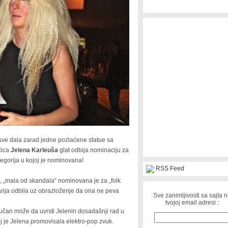
 sve dala zarad jedne pozlaćene statue sa
čica
Jelena Karleuša
glat odbija nominaciju za
ategorija u kojoj je nominovana!
RSS Feed
 „mala od skandala“ nominovana je za „folk
janja odbila uz obrazloženje da ona ne peva
Sve zanimljivosti sa sajta 
tvojoj email adresi :
učan može da uvrsti Jelenin dosadašnji rad u
oj je Jelena promovisala elektro-pop zvuk.