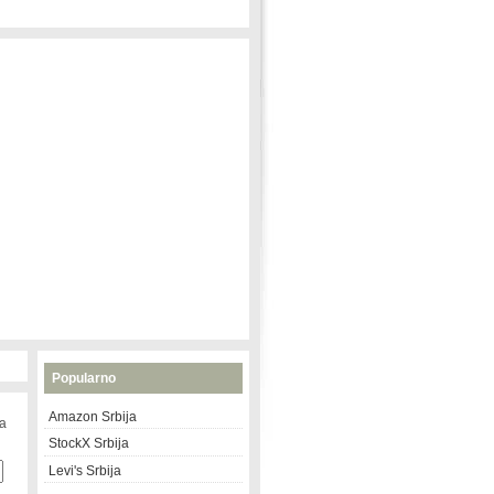
Popularno
Amazon Srbija
na
StockX Srbija
Levi's Srbija