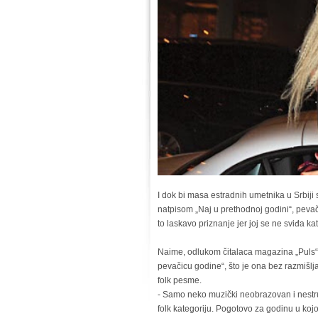
I dok bi masa estradnih umetnika u Srbiji
natpisom „Naj u prethodnoj godini“, peva
to laskavo priznanje jer joj se ne sviđa k
Naime, odlukom čitalaca magazina „Puls“,
pevačicu godine“, što je ona bez razmišl
folk pesme.
- Samo neko muzički neobrazovan i nestr
folk kategoriju. Pogotovo za godinu u koj