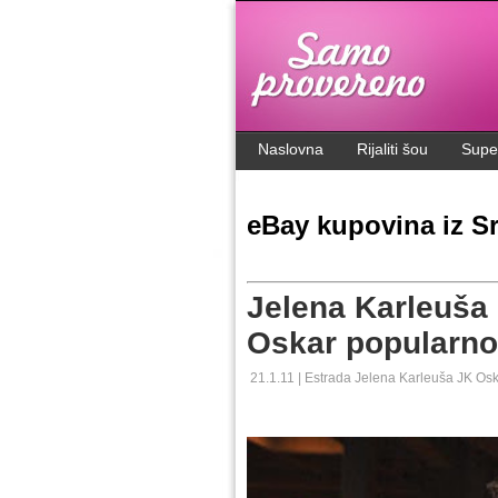
.
Naslovna
Rijaliti šou
Supe
eBay kupovina iz Sr
Jelena Karleuša 
Oskar popularnos
21.1.11 |
Estrada
Jelena Karleuša
JK
Os