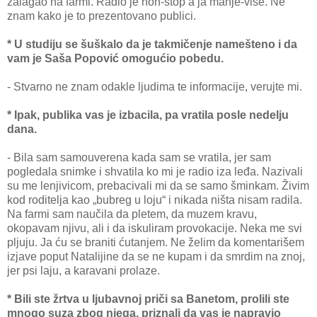
zalagao na farmi. Radio je non-stop a ja manje-više. Ne
znam kako je to prezentovano publici.
* U studiju se šuškalo da je takmičenje namešteno i da
vam je Saša Popović omogućio pobedu.
- Stvarno ne znam odakle ljudima te informacije, verujte mi.
* Ipak, publika vas je izbacila, pa vratila posle nedelju
dana.
- Bila sam samouverena kada sam se vratila, jer sam
pogledala snimke i shvatila ko mi je radio iza leđa. Nazivali
su me lenjivicom, prebacivali mi da se samo šminkam. Živim
kod roditelja kao „bubreg u loju“ i nikada ništa nisam radila.
Na farmi sam naučila da pletem, da muzem kravu,
okopavam njivu, ali i da iskuliram provokacije. Neka me svi
pljuju. Ja ću se braniti ćutanjem. Ne želim da komentarišem
izjave poput Natalijine da se ne kupam i da smrdim na znoj,
jer psi laju, a karavani prolaze.
* Bili ste žrtva u ljubavnoj priči sa Banetom, prolili ste
mnogo suza zbog njega, priznali da vas je napravio