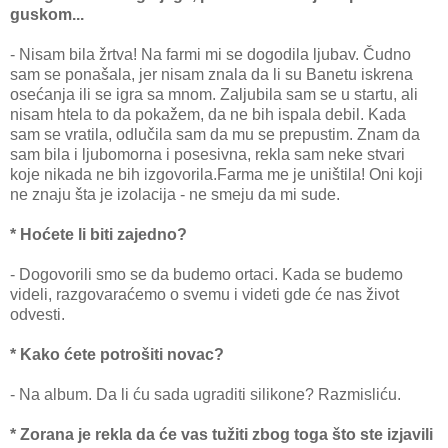
guskom...
- Nisam bila žrtva! Na farmi mi se dogodila ljubav. Čudno
sam se ponašala, jer nisam znala da li su Banetu iskrena
osećanja ili se igra sa mnom. Zaljubila sam se u startu, ali
nisam htela to da pokažem, da ne bih ispala debil. Kada
sam se vratila, odlučila sam da mu se prepustim. Znam da
sam bila i ljubomorna i posesivna, rekla sam neke stvari
koje nikada ne bih izgovorila.Farma me je uništila! Oni koji
ne znaju šta je izolacija - ne smeju da mi sude.
* Hoćete li biti zajedno?
- Dogovorili smo se da budemo ortaci. Kada se budemo
videli, razgovaraćemo o svemu i videti gde će nas život
odvesti.
* Kako ćete potrošiti novac?
- Na album. Da li ću sada ugraditi silikone? Razmisliću.
* Zorana je rekla da će vas tužiti zbog toga što ste izjavili