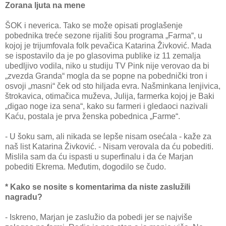
Zorana ljuta na mene
ŠOK i neverica. Tako se može opisati proglašenje
pobednika treće sezone rijaliti šou programa „Farma“, u
kojoj je trijumfovala folk pevačica Katarina Živković. Mada
se ispostavilo da je po glasovima publike iz 11 zemalja
ubedljivo vodila, niko u studiju TV Pink nije verovao da bi
„zvezda Granda“ mogla da se popne na pobednički tron i
osvoji „masni“ ček od sto hiljada evra. Našminkana lenjivica,
štrokavica, otimačica muževa, Julija, farmerka kojoj je Baki
„digao noge iza sena“, kako su farmeri i gledaoci nazivali
Kaću, postala je prva ženska pobednica „Farme“.
- U šoku sam, ali nikada se lepše nisam osećala - kaže za
naš list Katarina Živković. - Nisam verovala da ću pobediti.
Mislila sam da ću ispasti u superfinalu i da će Marjan
pobediti Ekrema. Međutim, dogodilo se čudo.
* Kako se nosite s komentarima da niste zaslužili
nagradu?
- Iskreno, Marjan je zaslužio da pobedi jer se najviše