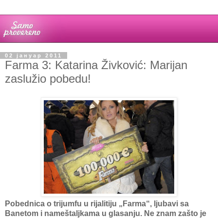
02 јануар 2011
Farma 3: Katarina Živković: Marijan
zaslužio pobedu!
Pobednica o trijumfu u rijalitiju „Farma“, ljubavi sa
Banetom i nameštaljkama u glasanju. Ne znam zašto je