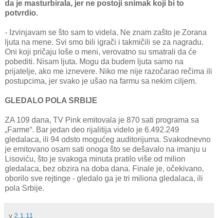
da je masturbirala, jer ne postoji snimak koji bi to
potvrdio.
- Izvinjavam se što sam to videla. Ne znam zašto je Zorana
ljuta na mene. Svi smo bili igrači i takmičili se za nagradu.
Oni koji pričaju loše o meni, verovatno su smatrali da će
pobediti. Nisam ljuta. Mogu da budem ljuta samo na
prijatelje, ako me iznevere. Niko me nije razočarao rečima ili
postupcima, jer svako je ušao na farmu sa nekim ciljem.
GLEDALO POLA SRBIJE
ZA 109 dana, TV Pink emitovala je 870 sati programa sa
„Farme“. Bar jedan deo rijalitija videlo je 6.492.249
gledalaca, ili 94 odsto mogućeg auditorijuma. Svakodnevno
je emitovano osam sati onoga što se dešavalo na imanju u
Lisoviću, što je svakoga minuta pratilo više od milion
gledalaca, bez obzira na doba dana. Finale je, očekivano,
oborilo sve rejtinge - gledalo ga je tri miliona gledalaca, ili
pola Srbije.
у
2.1.11