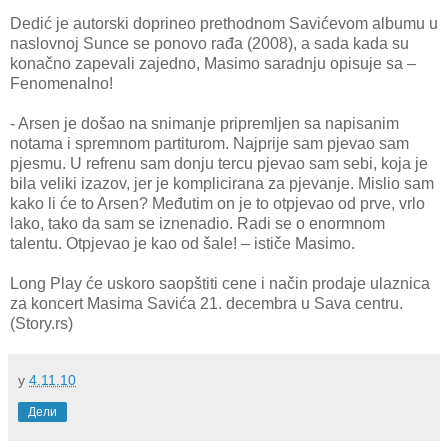
Dedić je autorski doprineo prethodnom Savićevom albumu u
naslovnoj Sunce se ponovo rađa (2008), a sada kada su
konačno zapevali zajedno, Masimo saradnju opisuje sa –
Fenomenalno!
- Arsen je došao na snimanje pripremljen sa napisanim
notama i spremnom partiturom. Najprije sam pjevao sam
pjesmu. U refrenu sam donju tercu pjevao sam sebi, koja je
bila veliki izazov, jer je komplicirana za pjevanje. Mislio sam
kako li će to Arsen? Međutim on je to otpjevao od prve, vrlo
lako, tako da sam se iznenadio. Radi se o enormnom
talentu. Otpjevao je kao od šale! – ističe Masimo.
Long Play će uskoro saopštiti cene i način prodaje ulaznica
za koncert Masima Savića 21. decembra u Sava centru.
(Story.rs)
у
4.11.10
Дели