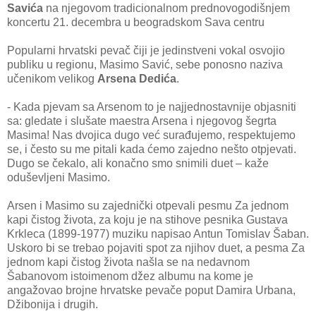
Savića
na njegovom tradicionalnom prednovogodišnjem
koncertu 21. decembra u beogradskom Sava centru
Popularni hrvatski pevač čiji je jedinstveni vokal osvojio
publiku u regionu, Masimo Savić, sebe ponosno naziva
učenikom velikog
Arsena Dedića
.
- Kada pjevam sa Arsenom to je najjednostavnije objasniti
sa: gledate i slušate maestra Arsena i njegovog šegrta
Masima! Nas dvojica dugo već surađujemo, respektujemo
se, i često su me pitali kada ćemo zajedno nešto otpjevati.
Dugo se čekalo, ali konačno smo snimili duet – kaže
oduševljeni Masimo.
Arsen i Masimo su zajednički otpevali pesmu Za jednom
kapi čistog života, za koju je na stihove pesnika Gustava
Krkleca (1899-1977) muziku napisao Antun Tomislav Šaban.
Uskoro bi se trebao pojaviti spot za njihov duet, a pesma Za
jednom kapi čistog života našla se na nedavnom
Šabanovom istoimenom džez albumu na kome je
angažovao brojne hrvatske pevače poput Damira Urbana,
Džibonija i drugih.