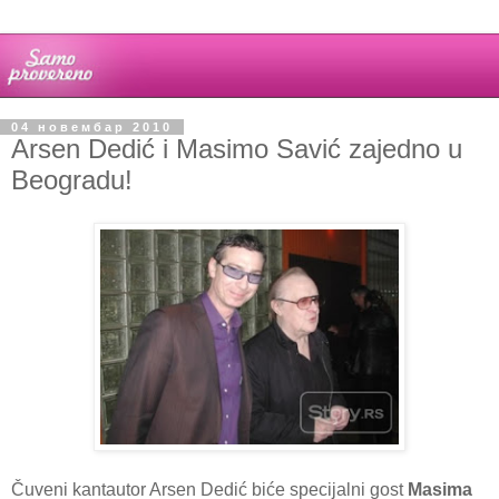
04 новембар 2010
Arsen Dedić i Masimo Savić zajedno u
Beogradu!
Čuveni kantautor Arsen Dedić biće specijalni gost
Masima