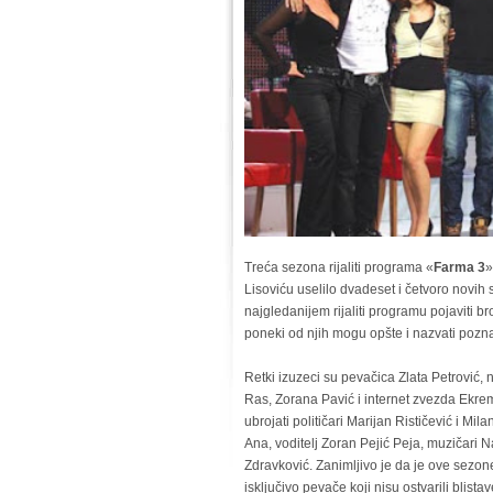
Treća sezona rijaliti programa «
Farma 3
»
Lisoviću uselilo dvadeset i četvoro novih 
najgledanijem rijaliti programu pojaviti b
poneki od njih mogu opšte i nazvati pozn
Retki izuzeci su pevačica Zlata Petrović,
Ras, Zorana Pavić i internet zvezda Ekre
ubrojati političari Marijan Rističević i Mi
Ana, voditelj Zoran Pejić Peja, muzičari Na
Zdravković. Zanimljivo je da je ove sezo
isključivo pevače koji nisu ostvarili blist