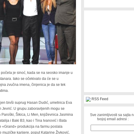
 počela je sinoć, kada se na seosko imanje u
stanara. Iako se očekivalo da će se u
rojna zvučna imena, činjenica je da se tek
atima.
RSS Feed
 njen bivši suprug Hasan Dudić, umetnica Eva
m Jevrić. U grupu zaboravljenih mogu se
lan Paroški, Šikica, Li Men, književnica Jasmina
Sve zanimljivosti sa sajta 
tvojoj email adresi :
talija i Baki B3, kao i Tina Ivanović i Bata
ne «Grand» produkcija na farmu poslala
ave muzičke karijere, poput Katarine Živković,