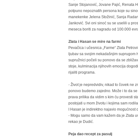
Sanje Stojanović, Jovane Pajić, Renata 
potpuno nepoznatih persona koje su sino
manekenke Jelena Stožinić, Sanja Radan
Janković. Svi oni sinoć su se uselili u pr
meseca boriti za nagradu od 100.000 evr
Zlata i Hasan se mire na farmi
Pevačica i učesnica „Farme“ Zlata Petrov
ljubav sa svojim nekadašnjim suprugom H
supružnici počeli su ponovo da se zbližava
stoje, kulminacija njihovih emocija dogo
rijaliti programa.
- Život je nepredvidiv, nikad to čovek ne 
ponovo budemo zajedno. Može i to da se d
prava prilika da vidim s kim ću provesti st
postojati u mom životu i kojima sam rodila 
I Hasan je indirektno najavio mogućnost 
- Mogu samo da vam kažem da je Zlata uve
rekao je Dudić.
Peja dao recept za pasulj