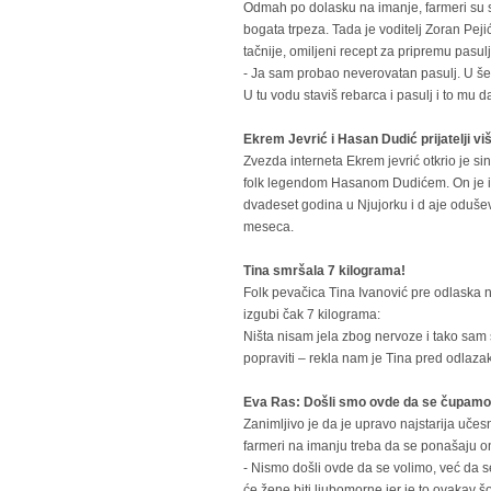
Odmah po dolasku na imanje, farmeri su se
bogata trpeza. Tada je voditelj Zoran Peji
tačnije, omiljeni recept za pripremu pasulj
- Ja sam probao neverovatan pasulj. U šerp
U tu vodu staviš rebarca i pasulj i to mu 
Ekrem Jevrić i Hasan Dudić prijatelji vi
Zvezda interneta Ekrem jevrić otkrio je sin
folk legendom Hasanom Dudićem. On je i
dvadeset godina u Njujorku i d aje oduševl
meseca.
Tina smršala 7 kilograma!
Folk pevačica Tina Ivanović pre odlaska na 
izgubi čak 7 kilograma:
Ništa nisam jela zbog nervoze i tako sam
popraviti – rekla nam je Tina pred odlazak
Eva Ras: Došli smo ovde da se čupamo
Zanimljivo je da je upravo najstarija uče
farmeri na imanju treba da se ponašaju on
- Nismo došli ovde da se volimo, već da 
će žene biti ljubomorne jer je to ovakav šo