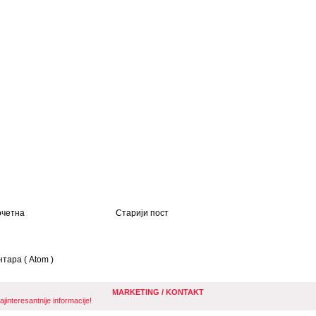
четна
Старији пост
тара ( Atom )
MARKETING / KONTAKT
nteresantnije informacije!