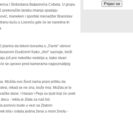
Henca i Slobodana Batjarevića Cobeta. U grupu
ć prekoračile tarabu imanja spadaju
ović, maneken i sportski menadžer Branislav
ostranu kuću u Lisoviću gde će se naredna tri
a.
ić planira da tokom boravka u „Farmi“ obnovi
asanom Dudićem! Kako „Alo!“ saznaje, bivši
ju još pre nekoliko nedelja a, kako stvari
diće se upravo pred kamerama najpoznatijeg
zna. Možda ovo život nama pravi priliku da
esi, nikad se ne zna, bože moj. Možda je to
aračke dane. I Hasan i Peja su ljudi koji će uvek
decu - rekla je Zlata za naš list.
da ponovo bude u vezi sa Zlatom:
k bila i ostala jedina žena u mom životu -