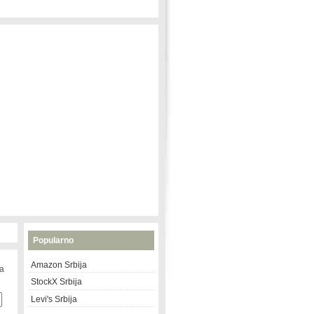
Popularno
Amazon Srbija
na
StockX Srbija
Levi's Srbija