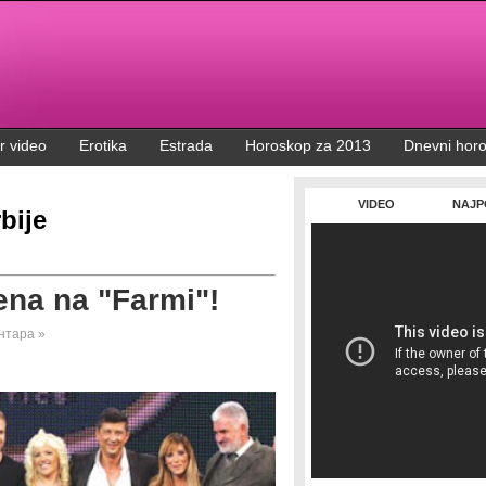
r video
Erotika
Estrada
Horoskop za 2013
Dnevni hor
VIDEO
NAJP
bije
ena na "Farmi"!
нтара »