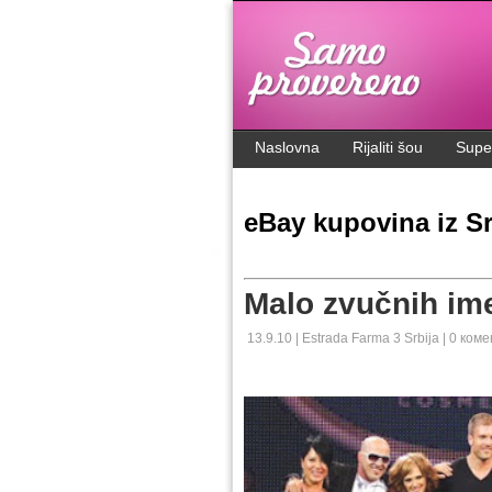
.
Naslovna
Rijaliti šou
Supe
eBay kupovina iz Sr
Malo zvučnih im
13.9.10 |
Estrada
Farma 3
Srbija
|
0 коме