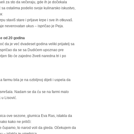
li za sto da večeraju, gde ih je dočekala
ć sa ostalima podelio svoje kulinarsko iskustvo,
a:
u staviš stare i prljave krpe i sve ih otkuvaš.
daje neverovatan ukus – ispričao je Peja.
še od 20 godina
oć da je već dvadeset godina veliki prijatelj sa
spričao da se sa Dudićem upoznao pre
jen što će zajedno živeti naredna tri i po
farmu bila je na ozbiljnoj dijeti i uspela da
 smršala. Nadam se da ću se na farmi malo
 u Lisović.
snica ove sezone, glumica Eva Ras, istakla da
ako kako ne priliči:
se čupamo, to narod voli da gleda. Očekujem da
u – istakla je umetnica.