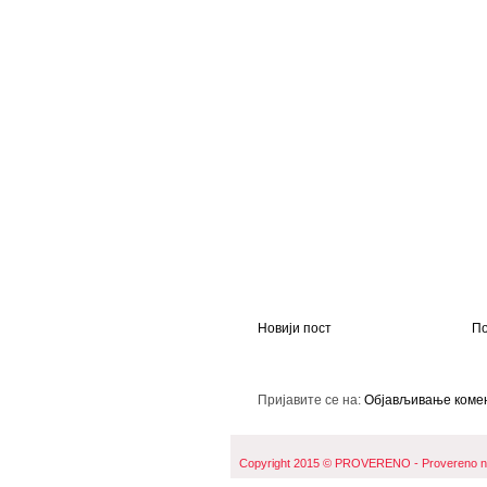
Новији пост
По
Пријавите се на:
Објављивање комен
Copyright 2015 © PROVERENO - Provereno naji