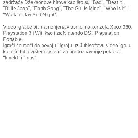
sadržaće Džeksonove hitove kao što su "Bad", "Beat It",
"Billie Jean", "Earth Song", "The Girl Is Mine", "Who Is It" i
"Workin' Day And Night".
Video igra će biti namenjena vlasnicima konzola Xbox 360,
Playstation 3 i Wii, kao i za Nintendo DS i Playstation
Portable.
Igrači će moći da pevaju i igraju uz Jubisoftovu video igru u
koju će biti uvršteni sistemi za prepoznavanje pokreta -
"kinekt" i "muv".