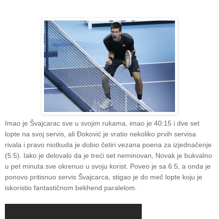
Imao je Švajcarac sve u svojim rukama, imao je 40:15 i dve set
lopte na svoj servis, ali Đoković je vratio nekoliko prvih servisa
rivala i pravo niotkuda je dobio četiri vezana poena za izjednačenje
(5:5). Iako je delovalo da je treći set neminovan, Novak je bukvalno
u pet minuta sve okrenuo u svoju korist. Poveo je sa 6:5, a onda je
ponovo pritisnuo servis Švajcarca, stigao je do meč lopte koju je
iskoristio fantastičnom bekhend paralelom.