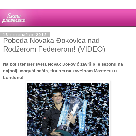
13 новембар 2012
Pobeda Novaka Đokovica nad
Rodžerom Federerom! (VIDEO)
Najbolji teniser sveta Novak Đoković završio je sezonu na
najbolji mogući način, titulom na završnom Mastersu u
Londonu!