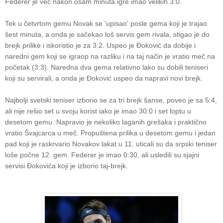
Federer je već nakon osam minuta igre imao velikih 3:0.
Tek u četvrtom gemu Novak se 'upisao' posle gema koji je trajao
šest minuta, a onda je sačekao loš servis gem rivala, stigao je do
brejk prilike i iskoristio je za 3:2. Uspeo je Đoković da dobije i
naredni gem koji se igraop na razliku i na taj način je vratio meč na
početak (3:3). Naredna dva gema relativno lako su dobili teniseri
koji su servirali, a onda je Đoković uspeo da napravi novi brejk.
Najbolji svetski teniser izborio se za tri brejk šanse, poveo je sa 5:4,
ali nije rešio set u svoju korist iako je imao 30:0 i set loptu u
desetom gemu. Napravio je nekoliko laganih grešaka i praktično
vratio Švajcarca u meč. Propuštena prilika u desetom gemu i jedan
pad koji je raskrvario Novakov lakat u 11. uticali su da srpski teniser
loše počne 12. gem. Federer je imao 0:30, ali usledili su sjajni
servisi Đokovića koji je izborio taj-brejk.