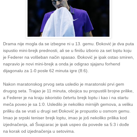
Drama nije mogla da se izbegne ni u 13. gemu. Đoković je dva puta
ispustio mini-brejk prednosti, ali se u finišu izborio za set loptu koju
je Federer na volšeban način spasao. Đoković je ipak ostao smiren,
napravio je novi mini-brejk a onda je odigrao sjajanu forhend
dijagonalu za 1-0 posle 62 minuta igre (8:6).
Nakon maratonskog prvog seta usledio je maratonski prvi gem
drugog seta. Trajao je 11 minuta, obojica su propustili brojne prilike,
a Federer je na kraju iskoristio četvrtu brejk loptu i kao i na startu
meča poveo je sa 1:0. Usledilo je nekoliko mirnijih gemova, a veliku
priliku da se vrati u drugi set Đoković je propustio u osmom gemu.
Imao je srpski teniser brejk loptu, imao je još nekoliko prilika kod
izjednačenja, ali Švajcarac je ipak uspeo da povede sa 5:3 i dođe
na korak od izjednačenja u setovima.