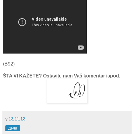
(B92)
ŠTA VI KAŽETE? Ostavite nam Vaš komentar ispod.
у
13.11.12
Дели