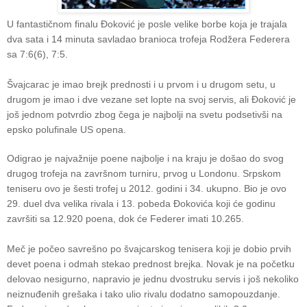
U fantastičnom finalu Đoković je posle velike borbe koja je trajala
dva sata i 14 minuta savladao branioca trofeja Rodžera Federera
sa 7:6(6), 7:5.
Švajcarac je imao brejk prednosti i u prvom i u drugom setu, u
drugom je imao i dve vezane set lopte na svoj servis, ali Đoković je
još jednom potvrdio zbog čega je najbolji na svetu podsetivši na
epsko polufinale US opena.
Odigrao je najvažnije poene najbolje i na kraju je došao do svog
drugog trofeja na završnom turniru, prvog u Londonu. Srpskom
teniseru ovo je šesti trofej u 2012. godini i 34. ukupno. Bio je ovo
29. duel dva velika rivala i 13. pobeda Đokovića koji će godinu
završiti sa 12.920 poena, dok će Federer imati 10.265.
Meč je počeo savrešno po švajcarskog tenisera koji je dobio prvih
devet poena i odmah stekao prednost brejka. Novak je na početku
delovao nesigurno, napravio je jednu dvostruku servis i još nekoliko
neiznuđenih grešaka i tako ulio rivalu dodatno samopouzdanje.