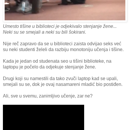
Umesto tišine u biblioteci je odjekivalo stenjanje žene...
Neki su se smejali a neki su bili šokirani.
Nije reč zapravo da se u biblioteci zaista odvijao seks već
su neki studenti želeli da razbiju monotoniju učenja i tišine.
Kada je jedan od studenata seo u tišini biblioteke, na
laptopu je počelo da odjekuje stenjanje žene.
Drugi koji su namestili da tako zvuči laptop kad se upali,
smejali su se, dok je ovaj nasamareni mladić bio postiđen.
Ali, sve u svemu, zanimljivo učenje, zar ne?