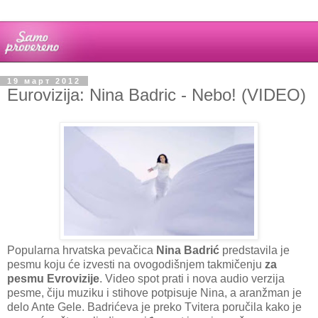
19 март 2012
Eurovizija: Nina Badric - Nebo! (VIDEO)
Popularna hrvatska pevačica
Nina Badrić
predstavila je
pesmu koju će izvesti na ovogodišnjem takmičenju
za
pesmu
Evrovizije
. Video spot prati i nova audio verzija
pesme, čiju muziku i stihove potpisuje Nina, a aranžman je
delo Ante Gele. Badrićeva je preko Tvitera poručila kako je