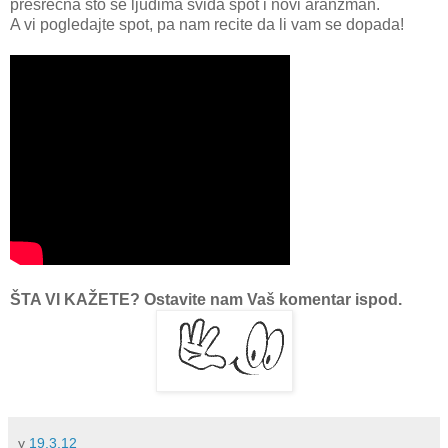
presrećna što se ljudima sviđa spot i novi aranžman.
A vi pogledajte spot, pa nam recite da li vam se dopada!
ŠTA VI KAŽETE? Ostavite nam Vaš komentar ispod.
у
19.3.12