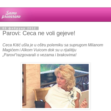
05 фебруар 2012
Parovi: Ceca ne voli gejeve!
Ceca Kitić ušla je u oštru polemiku sa suprugom Milanom
Magićem i Alkom Vuicom dok su u rijalitiju
„Parovi“razgovarali o vezama i brakovima!