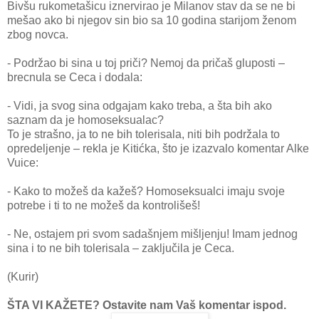
Bivšu rukometašicu iznervirao je Milanov stav da se ne bi
mešao ako bi njegov sin bio sa 10 godina starijom ženom
zbog novca.
- Podržao bi sina u toj priči? Nemoj da pričaš gluposti –
brecnula se Ceca i dodala:
- Vidi, ja svog sina odgajam kako treba, a šta bih ako
saznam da je homoseksualac?
To je strašno, ja to ne bih tolerisala, niti bih podržala to
opredeljenje – rekla je Kitićka, što je izazvalo komentar Alke
Vuice:
- Kako to možeš da kažeš? Homoseksualci imaju svoje
potrebe i ti to ne možeš da kontrolišeš!
- Ne, ostajem pri svom sadašnjem mišljenju! Imam jednog
sina i to ne bih tolerisala – zaključila je Ceca.
(Kurir)
ŠTA VI KAŽETE? Ostavite nam Vaš komentar ispod.