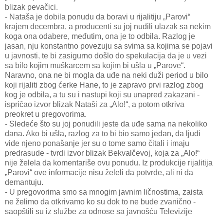
blizak pevačici.
- Nataša je dobila ponudu da boravi u rijalitiju „Parovi“
krajem decembra, a producenti su joj nudili ulazak sa nekim
koga ona odabere, međutim, ona je to odbila. Razlog je
jasan, nju konstantno povezuju sa svima sa kojima se pojavi
u javnosti, te bi zasigurno došlo do spekulacija da je u vezi
sa bilo kojim muškarcem sa kojim bi ušla u „Parove“.
Naravno, ona ne bi mogla da uđe na neki duži period u bilo
koji rijaliti zbog ćerke Hane, to je zapravo prvi razlog zbog
kog je odbila, a tu su i nastupi koji su unapred zakazani -
ispričao izvor blizak Nataši za „Alo!“, a potom otkriva
preokret u pregovorima.
- Sledeće što su joj ponudili jeste da uđe sama na nekoliko
dana. Ako bi ušla, razlog za to bi bio samo jedan, da ljudi
vide njeno ponašanje jer su o tome samo čitali i imaju
predrasude - tvrdi izvor blizak Bekvalčevoj, koja za „Alo!“
nije želela da komentariše ovu ponudu. Iz produkcije rijalitija
„Parovi“ ove informacije nisu želeli da potvrde, ali ni da
demantuju.
- U pregovorima smo sa mnogim javnim ličnostima, zaista
ne želimo da otkrivamo ko su dok to ne bude zvanično -
saopštili su iz službe za odnose sa javnošću Televizije