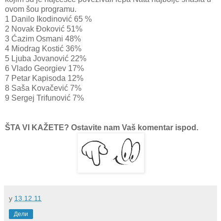
ovom šou programu.
1 Danilo Ikodinović 65 %
2 Novak Đoković 51%
3 Ćazim Osmani 48%
4 Miodrag Kostić 36%
5 Ljuba Jovanović 22%
6 Vlado Georgiev 17%
7 Petar Kapisoda 12%
8 Saša Kovačević 7%
9 Sergej Trifunović 7%
ŠTA VI KAŽETE? Ostavite nam Vaš komentar ispod.
у
13.12.11
Дели