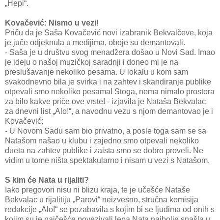
„Hepi“.
Kovačević: Nismo u vezi!
Priču da je Saša Kovačević novi izabranik Bekvalčeve, koja
je juče odjeknula u medijima, oboje su demantovali.
- Saša je u društvu svog menadžera došao u Novi Sad. Imao
je ideju o našoj muzičkoj saradnji i doneo mi je na
preslušavanje nekoliko pesama. U lokalu u kom sam
svakodnevno bila je svirka i na zahtev i skandiranje publike
otpevali smo nekoliko pesama! Stoga, nema nimalo prostora
za bilo kakve priče ove vrste! - izjavila je Nataša Bekvalac
za dnevni list „Alo!“, a navodnu vezu s njom demantovao je i
Kovačević:
- U Novom Sadu sam bio privatno, a posle toga sam se sa
Natašom našao u klubu i zajedno smo otpevali nekoliko
dueta na zahtev publike i zaista smo se dobro proveli. Ne
vidim u tome ništa spektakularno i nisam u vezi s Natašom.
S kim će Nata u rijaliti?
Iako pregovori nisu ni blizu kraja, te je učešće Nataše
Bekvalac u rijalitiju „Parovi“ neizvesno, stručna komisija
redakcije „Alo!“ se pozabavila s kojim bi se ljudima od onih s
kojim su je najčešće povezivali lepa Nata najbolje snašla u