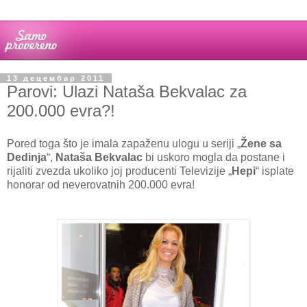
13 децембар 2011
Parovi: Ulazi Nataša Bekvalac za
200.000 evra?!
Pored toga što je imala zapaženu ulogu u seriji „
Žene sa
Dedinja
“,
Nataša Bekvalac
bi uskoro mogla da postane i
rijaliti zvezda ukoliko joj producenti Televizije „
Hepi
“ isplate
honorar od neverovatnih 200.000 evra!