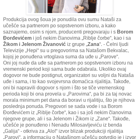
Produkcija ovog šoua je ponudila ovu sumu Nataši za
učešće sa partnerom po sopstvenom izboru, a kako
saznajemo, osim s njom, producenti pregovaraju i s
Borom
Đorđevićem
i još nekim članovima „Riblje čorbe“, kao i sa
Žikom i Jelenom Živanović
iz grupe „
Zana
“. - Čelni ljudi
Televizije „Hepi“ su u pregovorima sa Natašom Bekvalac,
kojoj je ponuđena vrtoglava suma da uđe u „Parove“.
Oni joj nude da uđe sa partnerom po sopstvenom izboru na
vremenski period koji sama bude odabrala. Ukoliko ovaj
dogovor ne bude postignut, organizatori su voljni da Nataša
uđe i sama, i to kao svojevrsna domaćica rijalitija. Takođe,
oni bi napravili dogovor s njom i što se tiče vremenskog
perioda koji bi ona provela u „Parovima“, pa bi za taj novac
morala minimum pet dana da boravi u rijalitiju, što je njihova
poslednja ponuda. Pregovori se sada vode i sa Borom
Đorđevićem iz „Riblje čorbe“, kao i sa još nekim članovima
njegove grupe, ali i sa Jelenom i Žikom iz „Zane“. Takođe,
učešće je ponuđeno i Nenadu Milosavljeviću iz benda
„Galija“ - otkriva za „Alo!“ izvor blizak produkciji rijalitija
„Parovi“, a informaciju o Natašinom učešću potvrdio je i izvor