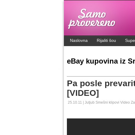
.
Naslovna
Rijaliti šou
Supe
eBay kupovina iz Sr
Pa posle prevarit
[VIDEO]
25.10.11 |
Jutjub
Smešni klipovi
Video
Za