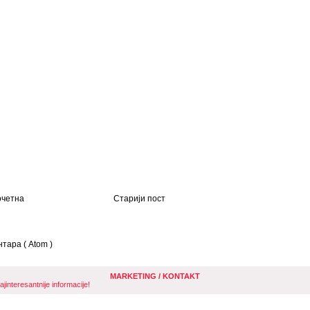
четна
Старији пост
тара ( Atom )
MARKETING / KONTAKT
nteresantnije informacije!