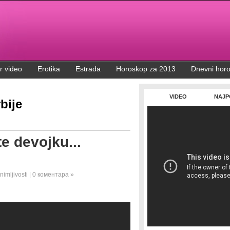
r video
Erotika
Estrada
Horoskop za 2013
Dnevni hor
VIDEO
NAJP
bije
e devojku...
nimljivosti
|
0 коментара »