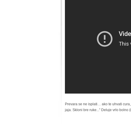
Prevara se ne isplati… ako te uhvati cur
jaja. Skloni bre ruke...” Deluje vrlo bolno (