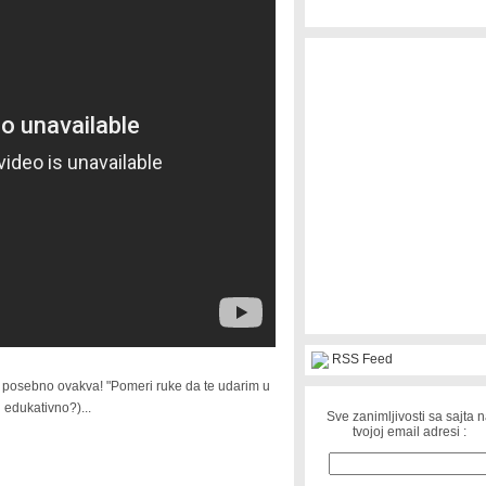
RSS Feed
a, posebno ovakva! "Pomeri ruke da te udarim u
i edukativno?)...
Sve zanimljivosti sa sajta 
tvojoj email adresi :