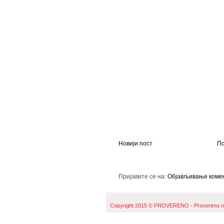
Новији пост
По
Пријавите се на:
Објављивање комен
Copyright 2015 © PROVERENO - Provereno naji