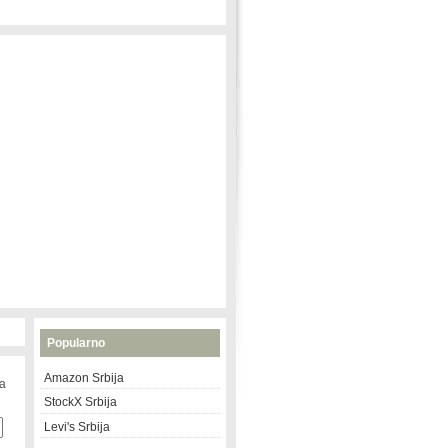
Popularno
Amazon Srbija
na
StockX Srbija
Levi's Srbija