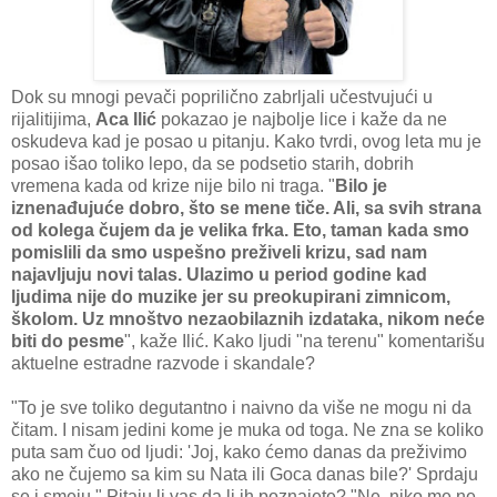
Dok su mnogi pevači poprilično zabrljali učestvujući u
rijalitijima,
Aca Ilić
pokazao je najbolje lice i kaže da ne
oskudeva kad je posao u pitanju. Kako tvrdi, ovog leta mu je
posao išao toliko lepo, da se podsetio starih, dobrih
vremena kada od krize nije bilo ni traga. "
Bilo je
iznenađujuće dobro, što se mene tiče. Ali, sa svih strana
od kolega čujem da je velika frka. Eto, taman kada smo
pomislili da smo uspešno preživeli krizu, sad nam
najavljuju novi talas. Ulazimo u period godine kad
ljudima nije do muzike jer su preokupirani zimnicom,
školom. Uz mnoštvo nezaobilaznih izdataka, nikom neće
biti do pesme
", kaže Ilić. Kako ljudi "na terenu" komentarišu
aktuelne estradne razvode i skandale?
"To je sve toliko degutantno i naivno da više ne mogu ni da
čitam. I nisam jedini kome je muka od toga. Ne zna se koliko
puta sam čuo od ljudi: 'Joj, kako ćemo danas da preživimo
ako ne čujemo sa kim su Nata ili Goca danas bile?' Sprdaju
se i smeju." Pitaju li vas da li ih poznajete? "Ne, niko me ne