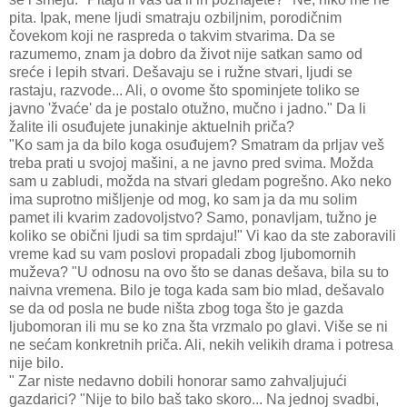
pita. Ipak, mene ljudi smatraju ozbiljnim, porodičnim
čovekom koji ne raspreda o takvim stvarima. Da se
razumemo, znam ja dobro da život nije satkan samo od
sreće i lepih stvari. Dešavaju se i ružne stvari, ljudi se
rastaju, razvode... Ali, o ovome što spominjete toliko se
javno 'žvaće' da je postalo otužno, mučno i jadno." Da li
žalite ili osuđujete junakinje aktuelnih priča?
"Ko sam ja da bilo koga osuđujem? Smatram da prljav veš
treba prati u svojoj mašini, a ne javno pred svima. Možda
sam u zabludi, možda na stvari gledam pogrešno. Ako neko
ima suprotno mišljenje od mog, ko sam ja da mu solim
pamet ili kvarim zadovoljstvo? Samo, ponavljam, tužno je
koliko se obični ljudi sa tim sprdaju!" Vi kao da ste zaboravili
vreme kad su vam poslovi propadali zbog ljubomornih
muževa? "U odnosu na ovo što se danas dešava, bila su to
naivna vremena. Bilo je toga kada sam bio mlad, dešavalo
se da od posla ne bude ništa zbog toga što je gazda
ljubomoran ili mu se ko zna šta vrzmalo po glavi. Više se ni
ne sećam konkretnih priča. Ali, nekih velikih drama i potresa
nije bilo.
" Zar niste nedavno dobili honorar samo zahvaljujući
gazdarici? "Nije to bilo baš tako skoro... Na jednoj svadbi,