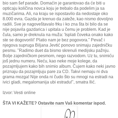
bio sam šef parade. Domaćin je garantovao da će biti u
opticaju količina novca koju je trebalo da podelim ja sa
muzičarima. Ali, na kraju se ispostavilo da nedostaje oko
8.000 evra. Gazda je krenuo da zateže, kao nismo dovoljno
radili. Sve je nagoveštavalo frku i ko zna šta bi bilo da se
nije pojavila gazdarica i upitala u čemu je problem. Kad je
čula, samo je dreknula na muža: 'Isplati čoveka onako kako
ste se dogovorili!' Platio nam je bez pogovora." Pevač i
njegova supruga Biljana Jevtić ponovo snimaju zajedničku
pesmu. "Radimo duet da bismo skrenuli medijsku pažnju.
Bolje zajedničkom pesmom, nego razvodom. Uz tu, snimiću
još jednu numeru. Neću, kao neke moje kolege, da
pozajmljujem kako bih snimio album. Čujem kako neki javno
priznaju da pozajmljuju pare za CD. Takvi nemaju ni dva
grama mozga! Nije onda ni čudo što su mnogi na estradi na
ivici gladi, megalomanija ubi estradu!", smatra Ilić.
Izvor: Vesti online
ŠTA VI KAŽETE? Ostavite nam Vaš komentar ispod.