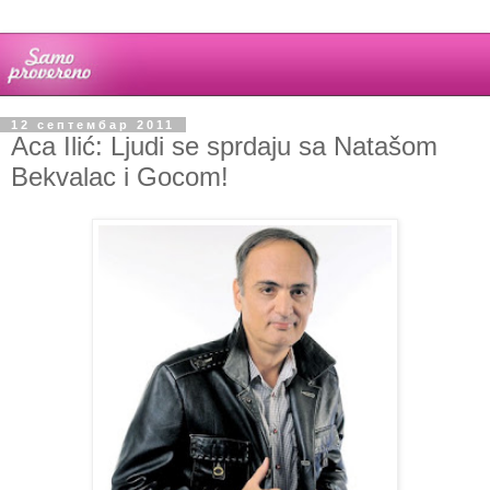
12 септембар 2011
Aca Ilić: Ljudi se sprdaju sa Natašom
Bekvalac i Gocom!