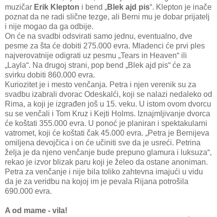
muzičar
Erik Klepton
i bend „
Blek ajd pis
“. Klepton je inače
poznat da ne radi slične tezge, ali Berni mu je dobar prijatelj
i nije mogao da ga odbije.
On će na svadbi odsvirati samo jednu, eventualno, dve
pesme za šta će dobiti 275.000 evra. Mladenci će prvi ples
najverovatnije odigrati uz pesmu „Tears in Heaven“ ili
„Layla“. Na drugoj strani, pop bend „Blek ajd pis“ će za
svirku dobiti 860.000 evra.
Kuriozitet je i mesto venčanja. Petra i njen verenik su za
svadbu izabrali dvorac Odeskalći, koji se nalazi nedaleko od
Rima, a koji je izgrađen još u 15. veku. U istom ovom dvorcu
su se venčali i Tom Kruz i Kejti Holms. Iznajmljivanje dvorca
će koštati 355.000 evra. U ponoć je planiran i spektakularni
vatromet, koji će koštati čak 45.000 evra. „Petra je Bernijeva
omiljena devojčica i on će učiniti sve da je usreći. Petrina
želja je da njeno venčanje bude prepuno glamura i luksuza“,
rekao je izvor blizak paru koji je želeo da ostane anoniman.
Petra za venčanje i nije bila toliko zahtevna imajući u vidu
da je za veridbu na kojoj im je pevala Rijana potrošila
690.000 evra.
A od mame - vila!