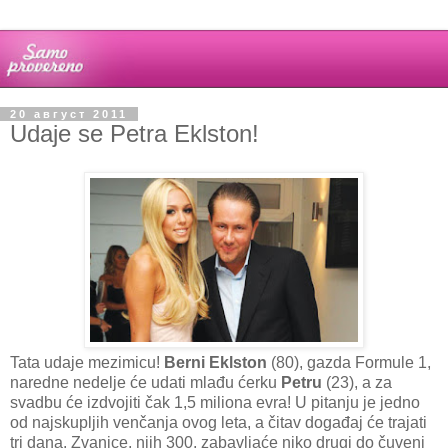
20 август 2011
Udaje se Petra Eklston!
Tata udaje mezimicu!
Berni Eklston
(80), gazda Formule 1,
naredne nedelje će udati mlađu ćerku
Petru
(23), a za
svadbu će izdvojiti čak 1,5 miliona evra! U pitanju je jedno
od najskupljih venčanja ovog leta, a čitav događaj će trajati
tri dana. Zvanice, njih 300, zabavljaće niko drugi do čuveni