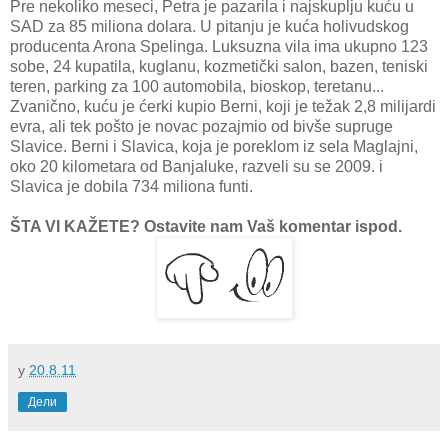
Pre nekoliko meseci, Petra je pazarila i najskuplju kuću u
SAD za 85 miliona dolara. U pitanju je kuća holivudskog
producenta Arona Spelinga. Luksuzna vila ima ukupno 123
sobe, 24 kupatila, kuglanu, kozmetički salon, bazen, teniski
teren, parking za 100 automobila, bioskop, teretanu...
Zvanično, kuću je ćerki kupio Berni, koji je težak 2,8 milijardi
evra, ali tek pošto je novac pozajmio od bivše supruge
Slavice. Berni i Slavica, koja je poreklom iz sela Maglajni,
oko 20 kilometara od Banjaluke, razveli su se 2009. i
Slavica je dobila 734 miliona funti.
ŠTA VI KAŽETE? Ostavite nam Vaš komentar ispod.
у
20.8.11
Дели