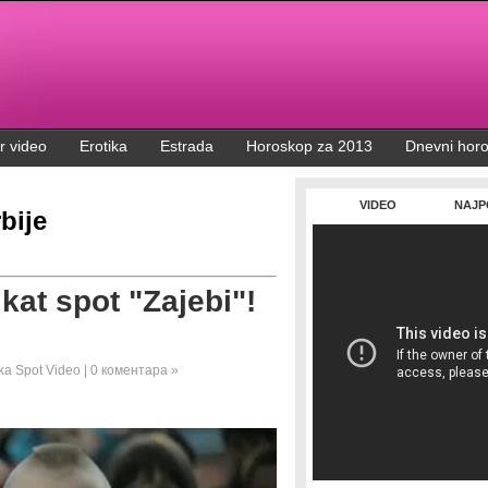
r video
Erotika
Estrada
Horoskop za 2013
Dnevni hor
VIDEO
NAJP
bije
kat spot "Zajebi"!
ka
Spot
Video
|
0 коментара »