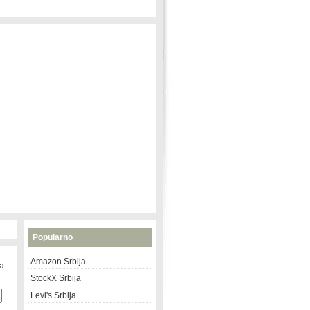
Popularno
Amazon Srbija
na
StockX Srbija
Levi's Srbija