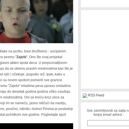
lake na jeziku, bavi društveno - socijalnim
 za pesmu "
Zajebi
". Ono što ovaj projekat
 glavni akteri spota deca. U prepoznatljivom
uju da se okrenu pravim vrednostima kao što je
od njih i očekuje, pogodio srž. Ipak, kako u
ko su novim spotom pomerili sve granice.
pesmu "Zajebi" mladima peva upravo omladina.
 imaju do desetak godina godina oštro osuđuju
RSS Feed
im vrednostima. Oni se kreću kroz ulice sa
ji im se nameću, jasno ističući da nasilju,
no, poučno, istinito i bolno! Pesma je poslednji
Sve zanimljivosti sa sajta 
tvojoj email adresi :
 izdat početkom ove godine. Pogledajte spot: