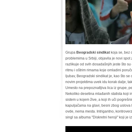
Grupa
Beogradski sindikat
koja se, bez d
problemima u Srbiji, objavila je novi spot
razlikuje od svih dosadašnjih jeste što su
ritmu i oštrim rimama koje omladini poruč
ljubav, Beogradski sindikat je, kao što se 
novim projektima uvek idu korak dalje, ta
Umesto na prepoznatljiva lica iz grupe, 
Nekoliko desetina mlađanih statista koji
sistem u kojem žive, a koji ih uči pogrešn
kapuljačama na glavi, besni zbog uslova ko
ovde, nema mesta. Intrigantno, kontroverz
singl sa albuma "Diskretni heroji" koji je