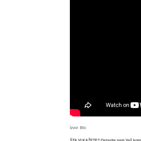
Izvor: Blic
ŠTA VI KAŽETE? Ostavite nam Vaš kome