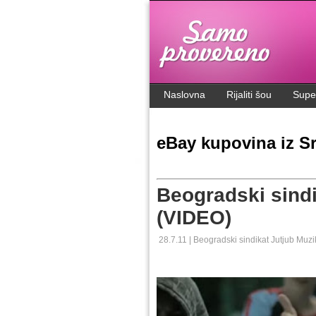
.
Naslovna
Rijaliti šou
Supe
eBay kupovina iz Sr
Beogradski sindi
(VIDEO)
28.7.11 |
Beogradski sindikat
Jutjub
Muzi