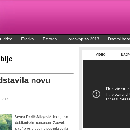
r video
Erotika
Estrada
Horoskop za 2013
Dnevni hor
VIDEO
NAJP
bije
dstavila novu
ара »
Vesna Dedić-Milojević
, koja je sa
debitantskim romanom „Zauvek u
srcu“ prošle godine postigla veliki