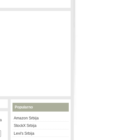
Popularno
Amazon Srbija
na
StockX Srbija
Levi's Srbija