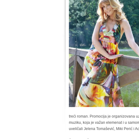
treći roman. Promocija je organizovana uz
muziku, koja je važan elemenat i u sam
uveličali Jelena Tomašević, Miki Perić i 