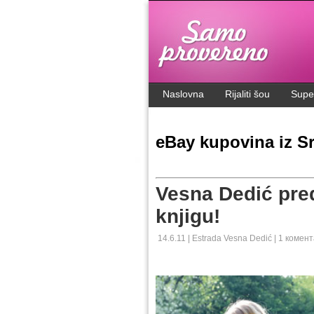
.
Naslovna
Rijaliti šou
Supe
eBay kupovina iz Sr
Vesna Dedić pre
knjigu!
14.6.11 |
Estrada
Vesna Dedić
|
1 комент