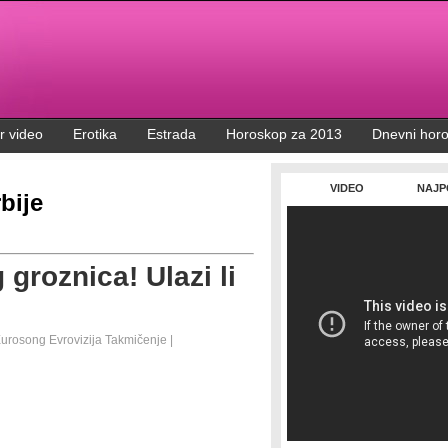
r video
Erotika
Estrada
Horoskop za 2013
Dnevni hor
VIDEO
NAJP
bije
groznica! Ulazi li
urosong
Evrovizija
Takmičenje
|