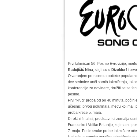
Prvi takmičari 56. Pesme Evrovizije, među
Radojičić Nina
, stigli su u
Dizeldorf
i prv
Otvaranjem pres centra počeće popularno
dve sedmice uoči samih takmičenja, tokom 
konferencije za novinare, družiti se sa fano
pesme.
Prvi "krug" proba od po 40 minuta, počinj
učesnici prvog polufinala, među kojima i p
proba kreće 5. maja.
Direktni finalisti, predstavnici zemalja 
Francuske i Velike Britanije, kojima se pos
7. maja. Posle svake probe takmičare oče