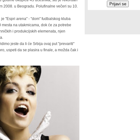
 godine okupiće 43 učesnika, što je rekordan
m 2008. u Beogradu. Polufinalne večeri su 10.
e "Espri arena" - "dom" fudbalskog kluba
.400 mesta na utakmicama, dok će za potrebe
hničkih i produkcijskih elemenata, njen
a.
imo jeste da li će Srbija ovaj put "prevariti"
bro, uspeti da se plasira u finale, a možda čak i