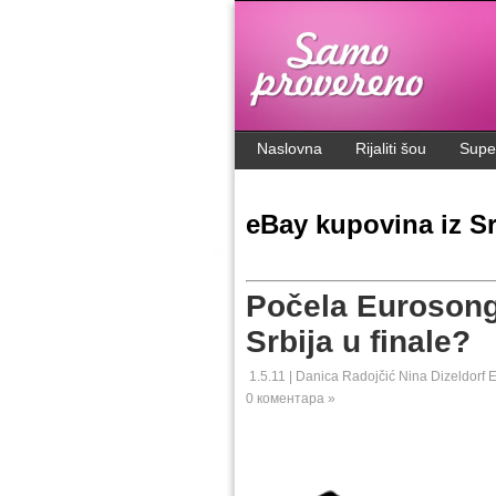
.
Naslovna
Rijaliti šou
Supe
eBay kupovina iz Sr
Počela Eurosong 
Srbija u finale?
1.5.11 |
Danica Radojčić Nina
Dizeldorf
E
0 коментара »