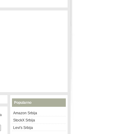
Popularno
Amazon Srbija
na
StockX Srbija
Levi's Srbija