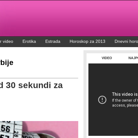
r video
Erotika
Estrada
Horoskop za 2013
Dnevni hor
VIDEO
NAJP
bije
d 30 sekundi za