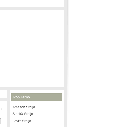
Popularno
Amazon Srbija
na
StockX Srbija
Levi's Srbija