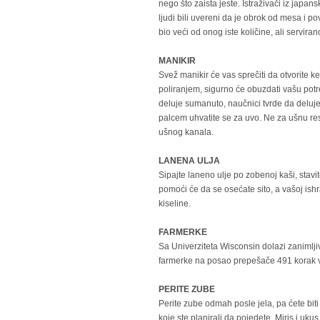
nego što zaista jeste. Istraživači iz japan
ljudi bili uvereni da je obrok od mesa i
bio veći od onog iste količine, ali servi
MANIKIR
Svež manikir će vas sprečiti da otvorite 
poliranjem, sigurno će obuzdati vašu pot
deluje sumanuto, naučnici tvrde da deluje
palcem uhvatite se za uvo. Ne za ušnu re
ušnog kanala.
LANENA ULJA
Sipajte laneno ulje po zobenoj kaši, stavi
pomoći će da se osećate sito, a vašoj i
kiseline.
FARMERKE
Sa Univerziteta Wisconsin dolazi zanimljiv
farmerke na posao prepešače 491 korak v
PERITE ZUBE
Perite zube odmah posle jela, pa ćete biti
koje ste planirali da pojedete. Miris i uku