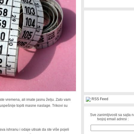
RSS Feed
te vremena, ali imate jasnu želju. Zato vam
uspešnije topiti masne naslage. Trikovi su
Sve zanimljivosti sa sajta 
tvojoj email adresi :
 ishranu i odaje utisak da ste više pojeli