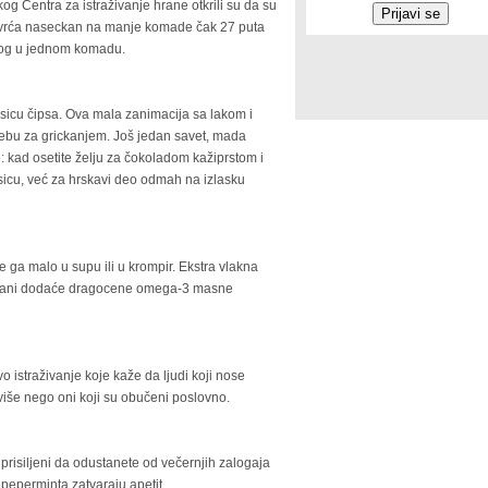
skog Centra za istraživanje hrane otkrili su da su
 povrća naseckan na manje komade čak 27 puta
ranog u jednom komadu.
kesicu čipsa. Ova mala zanimacija sa lakom i
rebu za grickanjem. Još jedan savet, mada
: kad osetite želju za čokoladom kažiprstom i
sicu, već za hrskavi deo odmah na izlasku
te ga malo u supu ili u krompir. Ekstra vlakna
shrani dodaće dragocene omega-3 masne
o istraživanje koje kaže da ljudi koji nose
iše nego oni koji su obučeni poslovno.
 prisiljeni da odustanete od večernjih zalogaja
s peperminta zatvaraju apetit.