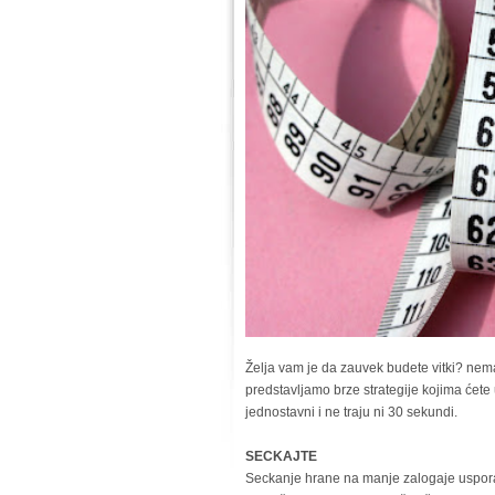
Želja vam je da zauvek budete vitki? nema
predstavljamo brze strategije kojima ćete 
jednostavni i ne traju ni 30 sekundi.
SECKAJTE
Seckanje hrane na manje zalogaje usporava