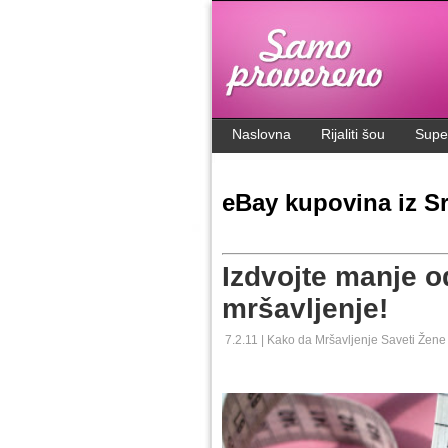
.
Naslovna
Rijaliti šou
Supe
eBay kupovina iz Sr
Izdvojte manje o
mršavljenje!
7.2.11 |
Kako da
Mršavljenje
Saveti
Žene