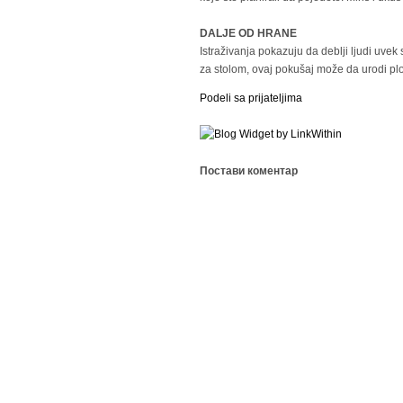
DALJE OD HRANE
Istraživanja pokazuju da deblji ljudi uve
za stolom, ovaj pokušaj može da urodi p
Podeli sa prijateljima
Постави коментар