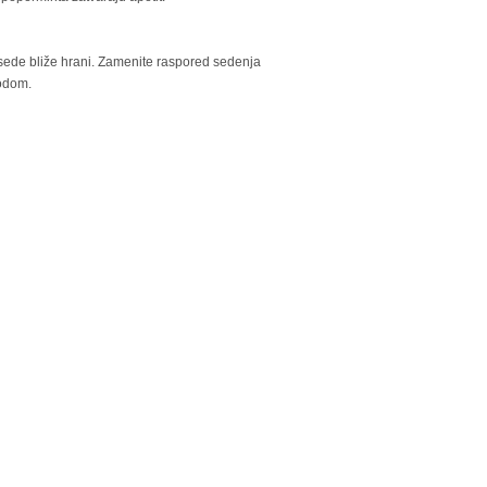
k sede bliže hrani. Zamenite raspored sedenja
lodom.