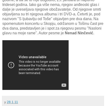
trideset godina. Iako ga više nema, njegov anđeoski glas i
dalje je uveseljava njegove obožavatelje. Od njegove smrti
objavljena su tri njegova albuma i tri DVD-a. Četvrti je, pod
nazivom "S ljubavlju od Toše" objavljen pre dva dana. Na
spomenutom koncertu u Skopju, održanom u Tošinu čast pre
dva dana, predstavljen je i spot za njegovu pesmu "Nasloni
glavu na moje rame". Autor pesme je
Nenad Ninčević
.
у
28.1.11