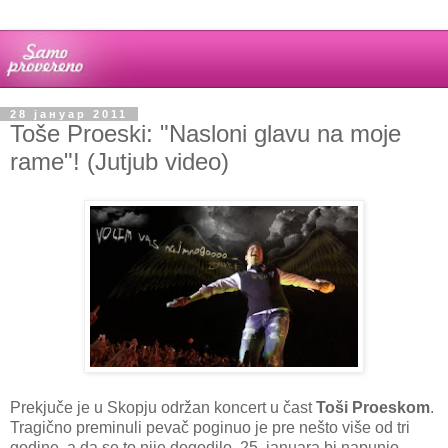
28 јануар 2011
Toše Proeski: "Nasloni glavu na moje
rame"! (Jutjub video)
Prekjuče je u Skopju održan koncert u čast
Toši Proeskom
.
Tragično preminuli pevač poginuo je pre nešto više od tri
godine, a da se to nije dogodilo, 25. januara bi napunio