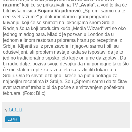
razume
“ koji će se prikazivati na TV „
Avala
“, a voditeljka će
biti bivša misica
Bojana Vujadinović
. „Spremi sarmu da te
ceo svet razume“ je dokumentarno-igrani program o
kuvanju, koji će se snimati na lokacijama širom Srbije.
Radnja šoua koji producira kuća „Media Wizard“ vrti se oko
jednog mladog para. Mladić je pozvan u London da u
jednom elitnom restoranu priprema hranu po receptima iz
Srbije. Klijenti su iz prve zavoleli njegovu sarmu i bili su
oduševljeni, ali problem nastaje kada se ispostavi da je to
jedino tradicionalno srpsko jelo koje on ume da zgotovi. Da
bi radio dalje, poziva svoju devojku da mu pomogne tako što
će mu slati recepte za razna jela sa različitih lokacija u
Srbiji. Ona to shvati ozbiljno i kreće na put u potragu za
najboljim receptima iz Srbije. Šou „Spremi sarmu da te čitav
svet razume“ trebalo bi da počne s emitovanjem početkom
februara. (Foto: Blic)
у
14.1.11
Дели