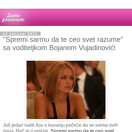
14 јануар 2011
"Spremi sarmu da te ceo svet razume"
sa voditeljkom Bojanom Vujadinović!
Još jedan rialiti šou o kuvanju počeće da se snima ovih
dana. Reč je o emisiji „
Spremi sarmu da te ceo svet