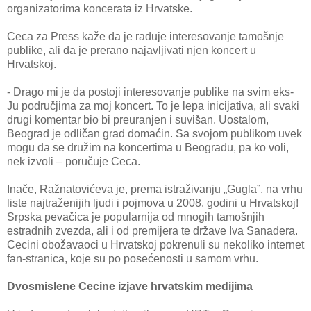
organizatorima koncerata iz Hrvatske.
Ceca za Press kaže da je raduje interesovanje tamošnje
publike, ali da je prerano najavljivati njen koncert u
Hrvatskoj.
- Drago mi je da postoji interesovanje publike na svim eks-
Ju područjima za moj koncert. To je lepa inicijativa, ali svaki
drugi komentar bio bi preuranjen i suvišan. Uostalom,
Beograd je odličan grad domaćin. Sa svojom publikom uvek
mogu da se družim na koncertima u Beogradu, pa ko voli,
nek izvoli – poručuje Ceca.
Inače, Ražnatovićeva je, prema istraživanju „Gugla”, na vrhu
liste najtraženijih ljudi i pojmova u 2008. godini u Hrvatskoj!
Srpska pevačica je popularnija od mnogih tamošnjih
estradnih zvezda, ali i od premijera te države Iva Sanadera.
Cecini obožavaoci u Hrvatskoj pokrenuli su nekoliko internet
fan-stranica, koje su po posećenosti u samom vrhu.
Dvosmislene Cecine izjave hrvatskim medijima