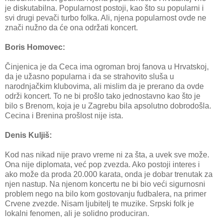
je diskutabilna. Popularnost postoji, kao što su popularni i
svi drugi pevači turbo folka. Ali, njena popularnost ovde ne
znači nužno da će ona održati koncert.
Boris Homovec:
Činjenica je da Ceca ima ogroman broj fanova u Hrvatskoj,
da je užasno popularna i da se strahovito sluša u
narodnjačkim klubovima, ali mislim da je prerano da ovde
održi koncert. To ne bi prošlo tako jednostavno kao što je
bilo s Brenom, koja je u Zagrebu bila apsolutno dobrodošla.
Cecina i Brenina prošlost nije ista.
Denis Kuljiš:
Kod nas nikad nije pravo vreme ni za šta, a uvek sve može.
Ona nije diplomata, već pop zvezda. Ako postoji interes i
ako može da proda 20.000 karata, onda je dobar trenutak za
njen nastup. Na njenom koncertu ne bi bio veći sigurnosni
problem nego na bilo kom gostovanju fudbalera, na primer
Crvene zvezde. Nisam ljubitelj te muzike. Srpski folk je
lokalni fenomen, ali je solidno produciran.