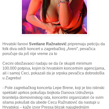
Hrvatski fanovi
Svetlane Ražnatović
pripremaju peticiju da
folk diva održi koncert u zagrebačkoj „Areni”, pevačica
poručuje da još nije vreme za to
Cecini obožavaoci nadaju se da će skupiti minimum
100.000 potpisa, kojim bi hrvatskim koncertnim agencijama,
ali i samoj Ceci, pokazali da je srpska pevačica dobrodošla
u Zagrebu!
- Pole zagrebačkog koncerta Lepe Brene, koji je bio istinski
spektakl uprkos pokušaju bojkota članova Udruženja
branitelja domovinskog rata, koncertni organizatori će svim
silama pokušati da ubede Cecu Ražnatović da nastupi u
Hrvatskoj – kaže izvor Pressa blizak najuglednijim