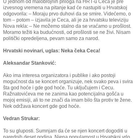
U jednom od malobrojnih priloga na HRT-u Ceca je pre
izvesnog vremena na pitanje kad će nastupiti u Hrvatskoj
odgovorila: – Moraju prvo duhovi da se smire. Videćemo, o
tom – potom – izjavila je Ceca, ali je za hrvatsku televiziju
Nova rekla: – Ne možemo stalno da se vraćamo u prošlost.
Moramo težiti ka budućnosti, od prošlosti se ne živi. Nisam
politički opredeljena, pevam samo za narod.
Hrvatski novinari, uglas: Neka čeka Ceca!
Aleksandar Stanković:
Ako ima interesa organizatora i publike i ako postoji
mogućnost da se koncert organizuje, nek svako peva i svira
šta god hoće i gde god hoće. Tu uključujem i Cecu.
Ražnatovićeva me ne zanima kao potencijalna gošća u
mojoj emisiji, ali to ne znači da imam bilo šta protiv te žene.
Nek održava koncert gde god hoće.
Vedran Strukar:
To su gluposti. Sumnjam da će se njen koncert dogoditi u
narednih deset godina. Njena popularnost u Hrvatskoj vrlo