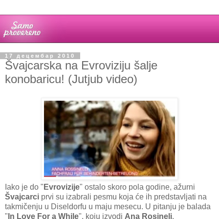
17 децембар 2010
Švajcarska na Evroviziju šalje
konobaricu! (Jutjub video)
Iako je do "
Evrovizije
" ostalo skoro pola godine, ažurni
Švajcarci
prvi su izabrali pesmu koja će ih predstavljati na
takmičenju u Diseldorfu u maju mesecu. U pitanju je balada
"
In Love For a While
", koju izvodi
Ana Rosineli
,