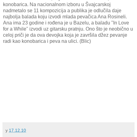
konobarica. Na nacionalnom izboru u Švajcarskoj
nadmetalo se 11 kompozicija a publika je odlučila daje
najbolja balada koju izvodi mlada pevačica Ana Rosineli.
Ana ima 23 godine i rođena je u Bazelu, a baladu "In Love
for a While" izvodi uz gitarsku pratnju. Ono što je neobično u
celoj priči je da ova devojka koja je završila džez pevanje
radi kao konobarica i peva na ulici. (Blic)
у
17.12.10