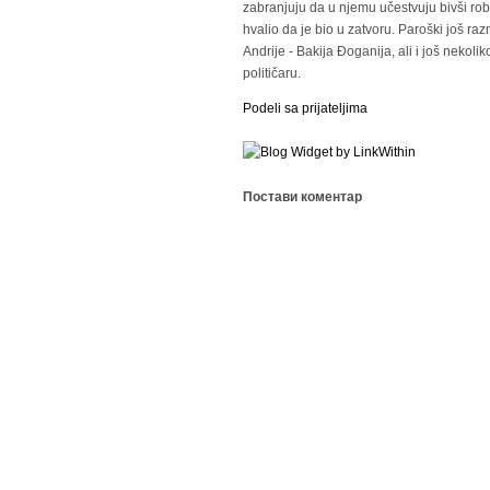
zabranjuju da u njemu učestvuju bivši robi
hvalio da je bio u zatvoru. Paroški još raz
Andrije - Bakija Đoganija, ali i još nekol
političaru.
Podeli sa prijateljima
Постави коментар