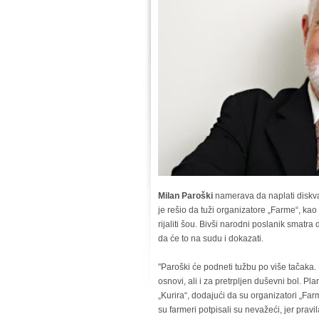
Milan Paroški
namerava da naplati diskval
je rešio da tuži organizatore „Farme“, kao 
rijaliti šou. Bivši narodni poslanik smatr
da će to na sudu i dokazati.
"Paroški će podneti tužbu po više tačaka.
osnovi, ali i za pretrpljen duševni bol. Pla
„Kurira“, dodajući da su organizatori „Far
su farmeri potpisali su nevažeći, jer pravil