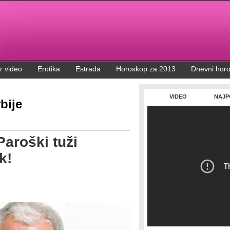
r video
Erotika
Estrada
Horoskop za 2013
Dnevni hor
VIDEO
NAJP
bije
aroški tuži
k!