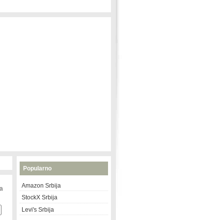
Popularno
Amazon Srbija
na
StockX Srbija
Levi's Srbija