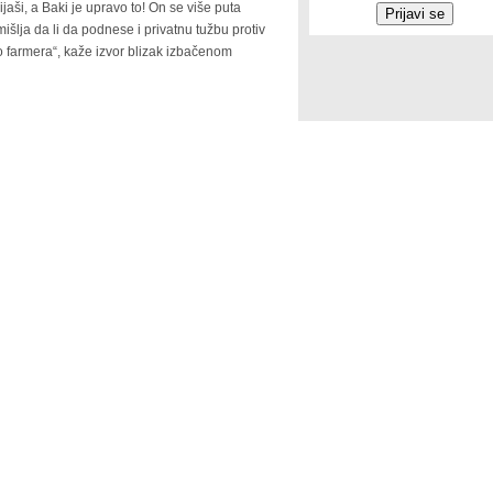
jaši, a Baki je upravo to! On se više puta
mišlja da li da podnese i privatnu tužbu protiv
iko farmera“, kaže izvor blizak izbačenom