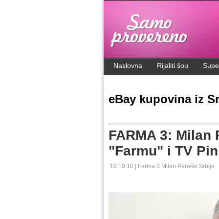
.
Naslovna
Rijaliti šou
Supe
eBay kupovina iz Sr
FARMA 3: Milan P
"Farmu" i TV Pin
10.10.10 |
Farma 3
Milan Paroški
Srbija