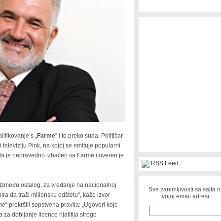
ifikovanje s „
Farme
“ i to preko suda. Političar
i televiziju Pink, na kojoj se emituje popularni
a da je nepravedno izbačen sa Farme i uveren je
RSS Feed
 Između ostalog, za vređanje na nacionalnoj
Sve zanimljivosti sa sajta 
nira da traži milionsku odštetu“, kaže izvor
tvojoj email adresi :
me“ prekršili sopstvena pravila: „Ugovori koje
a za dobijanje licence rijalitija strogo