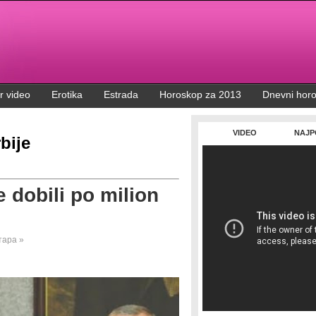
r video
Erotika
Estrada
Horoskop za 2013
Dnevni hor
VIDEO
NAJP
bije
 dobili po milion
тара »