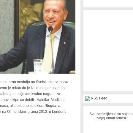
 za srebrnu medalju na Svetskom prvenstvu.
avno je rekao da je izuzetno ponosan na
a da heroje nacije adekvatno nagradi za
RSS Feed
anovi ekipe će dobiti i zlatnike. Mediji na
grača, ali posebno selektora
Bogdana
i na Olimpijskim igrama 2012. u Londonu,
Sve zanimljivosti sa sajta 
tvojoj email adresi :