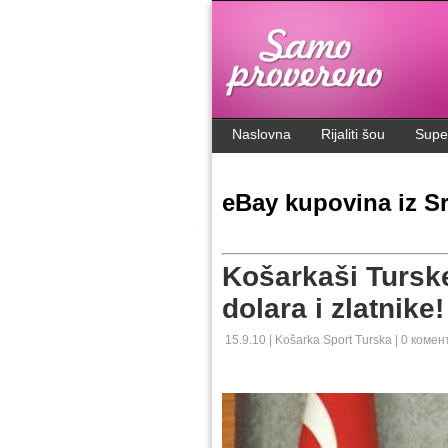
.
Naslovna
Rijaliti šou
Supe
eBay kupovina iz Sr
Košarkaši Turske
dolara i zlatnike!
15.9.10 |
Košarka
Sport
Turska
|
0 комен