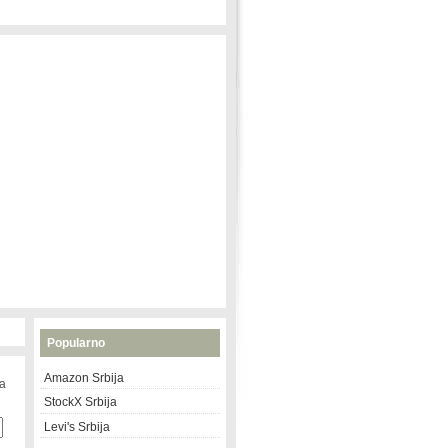
Popularno
Amazon Srbija
na
StockX Srbija
Levi's Srbija