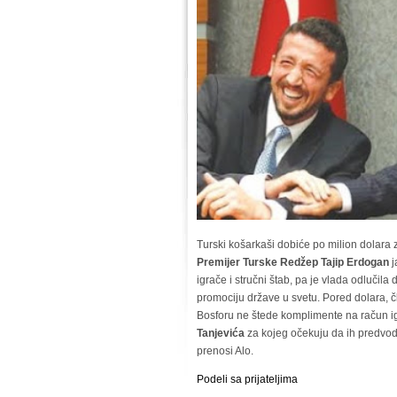
Turski košarkaši dobiće po milion dolara
Premijer Turske Redžep Tajip Erdogan
j
igrače i stručni štab, pa je vlada odlučil
promociju države u svetu. Pored dolara, čl
Bosforu ne štede komplimente na račun i
Tanjevića
za kojeg očekuju da ih predvod
prenosi Alo.
Podeli sa prijateljima